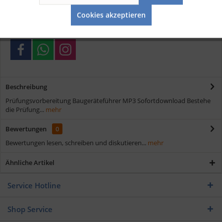
Aktiv
Service
Schnelle Lieferung
Cookies akzeptieren
Verschiedene Zahlungsmöglichkeiten
Beschreibung
Prüfungsvorbereitung Baugeräteführer MP3 Sofortdownload Bestehe
die Prüfung...
mehr
Bewertungen
0
Bewertungen lesen, schreiben und diskutieren...
mehr
Ähnliche Artikel
Service Hotline
Shop Service