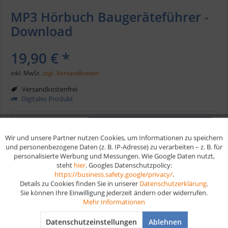
MP3 Hörbuch Baugeräteführer -
Download
19,90 € *
inkl. MwSt.
zzgl. Versandkosten
Versandkostenfrei
Digitales Produkt
In den
Warenkorb
Wir und unsere Partner nutzen Cookies, um Informationen zu speichern
Aktiv
Funktionale
und personenbezogene Daten (z. B. IP-Adresse) zu verarbeiten – z. B. für
personalisierte Werbung und Messungen. Wie Google Daten nutzt,
Merken
steht
hier
. Googles Datenschutzpolicy:
Aktiv
Marketing
https://business.safety.google/privacy/
.
Artikel-Nr.:
HB286
Details zu Cookies finden Sie in unserer
Datenschutzerklärung
.
Sie können Ihre Einwilligung jederzeit ändern oder widerrufen.
Aktiv
Tracking
Mehr Informationen
Vorteile
Datenschutzeinstellungen
Ablehnen
Kostenloser Versand ab € 35,- Bestellwert