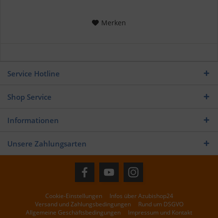
Merken
Service Hotline
Shop Service
Informationen
Unsere Zahlungsarten
Cookie-Einstellungen
Infos über Azubishop24
Versand und Zahlungsbedingungen
Rund um DSGVO
Allgemeine Geschäftsbedingungen
Impressum und Kontakt