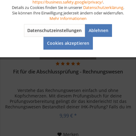
https://business.safety.google/privacy/
.
Details zu Cookies finden Sie in unserer
Datenschutzerklärung
.
Sie können Ihre Einwilligung jederzeit ändern oder widerrufen.
Aktiv
Tracking
Mehr Informationen
Datenschutzeinstellungen
Ablehnen
Aktiv
Service
Cookies akzeptieren
Fit für die Abschlussprüfung - Rechnungswesen
Verstehe das Rechnungswesen einfach und ohne
Kopfschmerzen. Mit diesem Prüfungsbuch für deine
Prüfungsvorbereitung gelingt dir das kinderleicht! Ist das
Rechnungswesen Bestandteil deiner IHK-Prüfung? Falls du im
kaufmännischen Bereich,...
9,99 € *
Merken