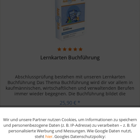
Lernkarten Buchführung
Abschlussprüfung bestehen mit unseren Lernkarten
Buchführung Das Thema Buchführung wird dir vor allem in
kaufmännischen, wirtschaftlichen und verwaltenden Berufen
immer wieder begegnen. Die Buchführung bildet die
Grundlage aller...
25,90 € *
Wir und unsere Partner nutzen Cookies, um Informationen zu speichern
Aktiv
Funktionale
Merken
und personenbezogene Daten (z. B. IP-Adresse) zu verarbeiten – z. B. für
personalisierte Werbung und Messungen. Wie Google Daten nutzt,
steht
hier
. Googles Datenschutzpolicy:
Aktiv
Marketing