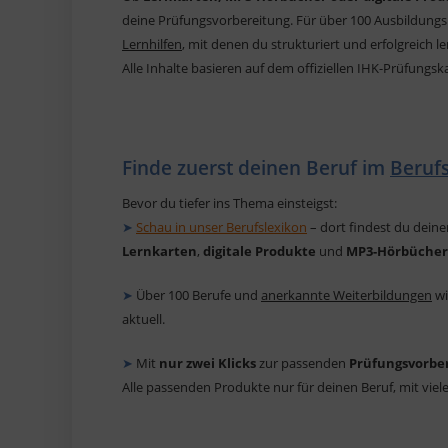
deine Prüfungsvorbereitung. Für über 100 Ausbildung
Lernhilfen
, mit denen du strukturiert und erfolgreich l
Alle Inhalte basieren auf dem offiziellen IHK-Prüfungsk
Finde zuerst deinen Beruf im
Beruf
Bevor du tiefer ins Thema einsteigst:
➤
Schau in unser Berufslexikon
– dort findest du dein
Lernkarten
,
digitale Produkte
und
MP3-Hörbücher
➤
Über 100 Berufe und
anerkannte Weiterbildungen
wi
aktuell.
➤
Mit
nur zwei Klicks
zur passenden
Prüfungsvorbe
Alle passenden Produkte nur für deinen Beruf, mit vie