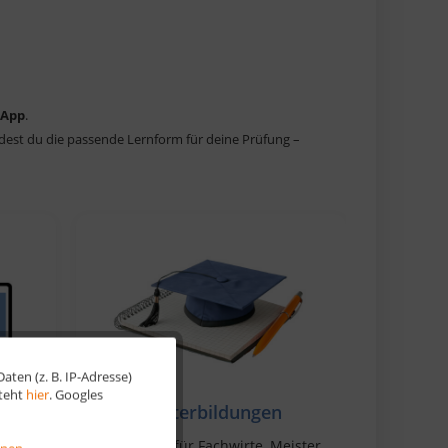
 App
.
ndest du die passende Lernform für deine Prüfung –
ten (z. B. IP-Adresse)
Aktiv
steht
hier
. Googles
Weiterbildungen
Aktiv
hoice
Lernhilfen für Fachwirte, Meister