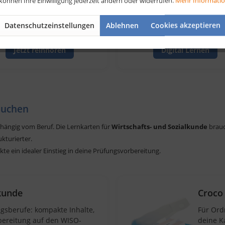
 können Ihre Einwilligung jederzeit ändern oder widerrufen.
Mehr Informati
rüfungsrelevantes Wissen
& Onlinekurs – flexibel & jed
bequem anhören.
verfügbar.
Datenschutzeinstellungen
Ablehnen
Cookies akzeptieren
Jetzt reinhören
Digital Lernen
rauchen
hängig vom Beruf. Die Lernkarten für
Wirtschafts- und Sozialkunde
brauc
kturierter.
kte ein idealer Einstieg in deine Prüfungsvorbereitung.
lkunde
Croco
ungsberufe: kompakte Inhalte,
Für Ord
rbereitung auf den WISO-
deine K