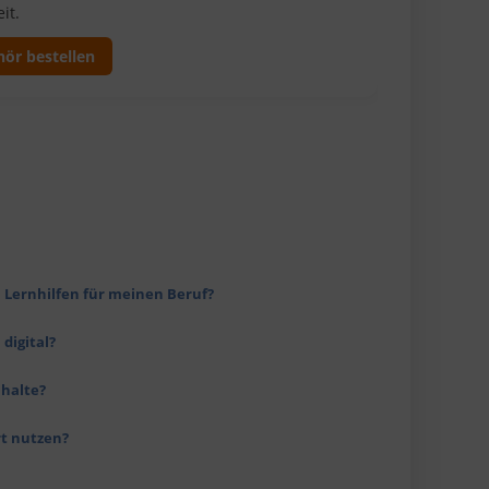
it.
ör bestellen
n
 Lernhilfen für meinen Beruf?
digital?
nhalte?
rt nutzen?