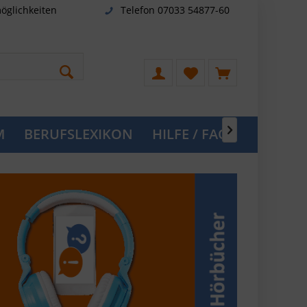
öglichkeiten
Telefon 07033 54877-60
M
BERUFSLEXIKON
HILFE / FAQ
