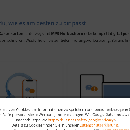
du, wie es am besten zu dir passt
Karteikarten
, unterwegs mit
MP3-Hörbüchern
oder komplett
digital per
 von schnellem Wiederholen bis zur tiefen Prüfungsvorbereitung. Bei uns fi
r nutzen Cookies, um Informationen zu speichern und personenbezogene Da
 z. B. für personalisierte Werbung und Messungen. Wie Google Daten nutzt, 
MP3-Hörbücher
Digitales Lernen
Datenschutzpolicy:
https://business.safety.google/privacy/
.
Details zu Cookies finden Sie in unserer
Datenschutzerklärung
.
Lernen für unterwegs –
Lernen per App, Multiple-C