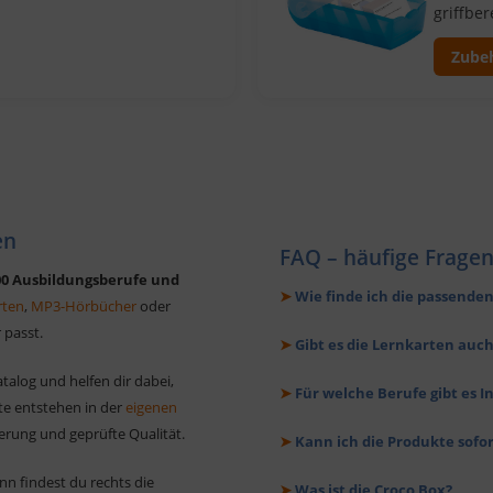
griffbere
Zubeh
en
FAQ – häufige Frage
100 Ausbildungsberufe und
➤
Wie finde ich die passenden
rten
,
MP3-Hörbücher
oder
r passt.
➤
Gibt es die Lernkarten auch 
atalog und helfen dir dabei,
➤
Für welche Berufe gibt es I
kte entstehen in der
eigenen
erung und geprüfte Qualität.
➤
Kann ich die Produkte sofo
n findest du rechts die
➤
Was ist die Croco Box?