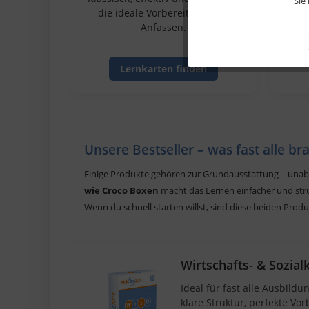
Sie
die ideale Vorbereitung zum
p
Anfassen.
Tracking
Lernkarten finden
Service
Unsere Bestseller – was fast alle b
Einige Produkte gehören zur Grundausstattung – unab
wie Croco Boxen
macht das Lernen einfacher und stru
Wenn du schnell starten willst, sind diese beiden Produ
Wirtschafts- & Sozia
Ideal für fast alle Ausbild
klare Struktur, perfekte Vo