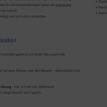
➤
Direkt
sberufe und Weiterbildungen bieten wir
praxisnahe
➤
Persön
ernen kannst.
➤
Erpro
atalog und sind sofort einsetzbar.
slexikon
en Ausbildungsberuf und direkt dazu passende
.
e Fachwirt, Meister oder Betriebswirt – übersichtlich und
reitung
– klar, schnell und zielführend.
len Möglichkeiten zum Sparen.