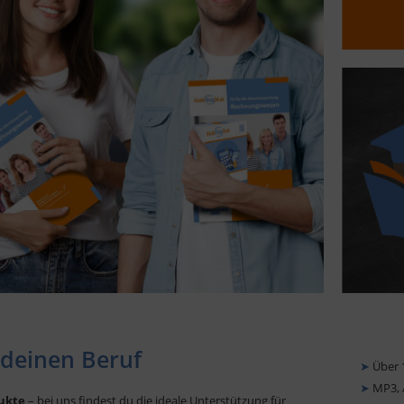
 deinen Beruf
➤
Über 
➤
MP3, A
dukte
– bei uns findest du die ideale Unterstützung für