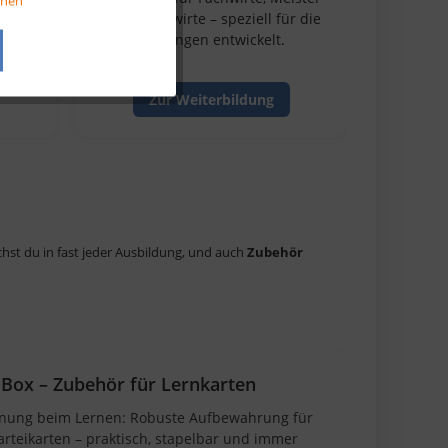
onen
erzeit
& Betriebswirte – speziell für die
Prüfungen entwickelt.
Aktiv
Zur Weiterbildung
Aktiv
hst du in fast jeder Ausbildung, und auch
Zubehör
 Box – Zubehör für Lernkarten
nung beim Lernen: Robuste Aufbewahrung für
arteikarten – praktisch, stapelbar und immer