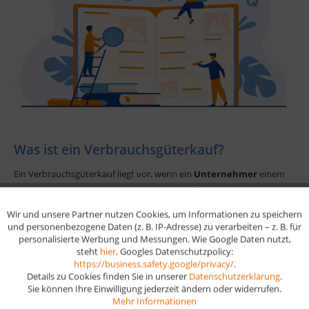
Was ist ein Verbrauchsgüterkauf?
Ein Verbrauchsgüterkauf liegt vor, wenn ein
Unternehmer
einem
Verbraucher
eine bewegliche Sache verkauft (§ 474 BGB). Wichtig ist
dabei, dass der Käufer die Ware
nicht für berufliche Zwecke
, sondern
Wir und unsere Partner nutzen Cookies, um Informationen zu speichern
Aktiv
Funktionale
für den privaten Gebrauch erwirbt. Beispiele sind Alltagskäufe wie
und personenbezogene Daten (z. B. IP-Adresse) zu verarbeiten – z. B. für
personalisierte Werbung und Messungen. Wie Google Daten nutzt,
Kleidung, Möbel oder Technik.
steht
hier
. Googles Datenschutzpolicy:
Aktiv
Marketing
https://business.safety.google/privacy/
.
Details zu Cookies finden Sie in unserer
Datenschutzerklärung
.
Sie können Ihre Einwilligung jederzeit ändern oder widerrufen.
Aktiv
Tracking
Mehr Informationen