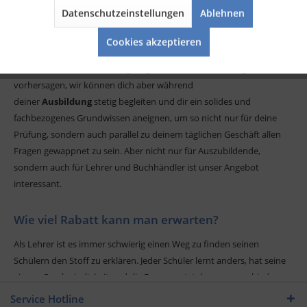
•
MP3 Hörbücher
für unterwegs
Datenschutzeinstellungen
Ablehnen
• Spar Pakete & Kombi Pakete
Aktiv
Service
• bewährtes Frage und Antwort Prinzip
Cookies akzeptieren
Zwar können wir die Prüfungsfragen in deiner Ausbildung nicht
vorhersagen, wir können dich aber während
deiner
Ausbildung
stetig begleiten und dir ein solides und
fachbezogenes Grundwissen aneignen, um so nicht nur für deine
Prüfung, sondern auch parallel zu deinem täglichen Geschäft allen
Fragen gewappnet zu sein. Aber nicht nur für Auszubildende,
sondern auch für Lehrer und Buchhändler ist unser Angebot
interessant.
Wie viel Rabatt kann man erwarten?
Als Lehrer ist es immer schwierig einen Weg zu finden seinen
Schülern den Stoff zu erklären. Jeder Schüler lernt anders, hat seine
eigene Geschwindigkeit und die Fragen entstehen an verschiedenen
Stellen. Wir unterstützen auch hierbei mit unseren Lernkarten, mit
Service Hotline