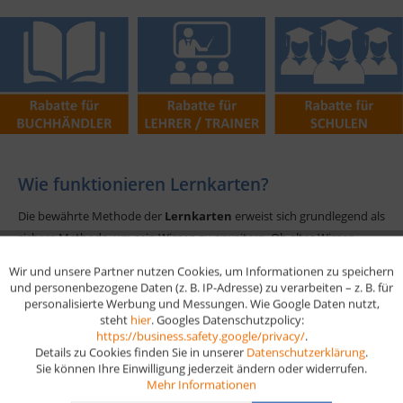
Hierbei sprechen wir von einem dauerhaften Rabatt von
10-35 %
je
nach Kundengruppe und Bestellwert. Rufen Sie noch heute ihren
Berater an, denn anfragen lohnt sich auf jeden Fall!
Wie funktionieren Lernkarten?
Die bewährte Methode der
Lernkarten
erweist sich grundlegend als
sichere Methode, um sein Wissen zu erweitern. Ob altes Wissen
aufzufrischen oder auch neue Bereiche kennenlernen, beides ist
Wir und unsere Partner nutzen Cookies, um Informationen zu speichern
Aktiv
Funktionale
systematisch machbar und auf diese Weise werden Erfolge erzielt.
und personenbezogene Daten (z. B. IP-Adresse) zu verarbeiten – z. B. für
Unsere
Prüfungsvorbereitungen
bieten eine ideale Ausgangslage,
personalisierte Werbung und Messungen. Wie Google Daten nutzt,
steht
hier
. Googles Datenschutzpolicy:
um mit einem guten Gefühl in die
Prüfung
zu gehen.
Aktiv
Marketing
https://business.safety.google/privacy/
.
Details zu Cookies finden Sie in unserer
Datenschutzerklärung
.
• prüfungsnahe Fragen
Sie können Ihre Einwilligung jederzeit ändern oder widerrufen.
Aktiv
Tracking
Mehr Informationen
• passende
WISO Lernkarten