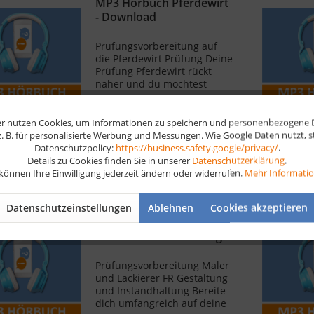
MP3 Hörbuch Pferdewirt
- Download
Prüfungsvorbereitung auf
die Pferdewirt Prüfung Deine
Prüfung Pferdewirt rückt
näher und du möchtest
deinen Wissensstand
19,90 € *
überprüfen, festigen und
Wissenslücken schließen?
r nutzen Cookies, um Informationen zu speichern und personenbezogene Da
Dann ist das MP3 Hörbuch
 z. B. für personalisierte Werbung und Messungen. Wie Google Daten nutzt, 
Pferdewirt dein optimaler
Merken
Datenschutzpolicy:
https://business.safety.google/privacy/
.
Begleiter, wenn...
Details zu Cookies finden Sie in unserer
Datenschutzerklärung
.
 können Ihre Einwilligung jederzeit ändern oder widerrufen.
Mehr Informati
Datenschutzeinstellungen
Ablehnen
Cookies akzeptieren
MP3 Hörbuch Maler und
Lackierer FR Gestaltung...
Prüfungsvorbereitung Maler
und Lackierer FR Gestaltung
und Instandhaltung Bereite
dich umfangreich auf deine