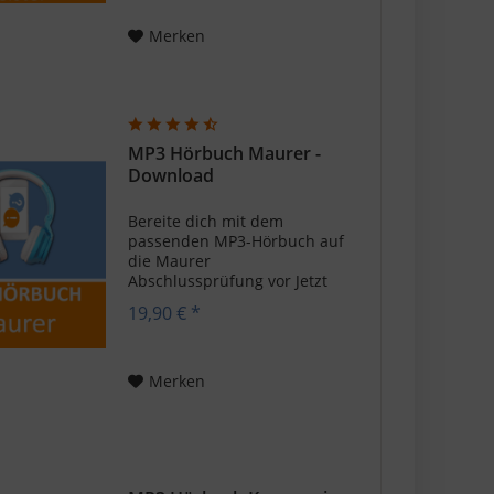
verschiedenen Farben und
Farbpinseln bekommst du...
Merken
MP3 Hörbuch Maurer -
Download
Bereite dich mit dem
passenden MP3-Hörbuch auf
die Maurer
Abschlussprüfung vor Jetzt
mit dem Maurer MP3
19,90 € *
Hörbuch voll durchstarten
und deine
Prüfungsvorbereitung
optimal ergänzen. Mit 280
Merken
Fragen und Antworten
bekommst du eine große...