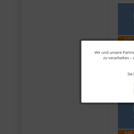
Wir und unsere Partne
Funktionale
zu verarbeiten –
Marketing
Sie
Tracking
Service