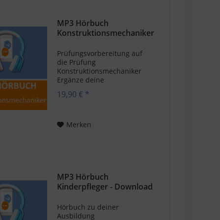
MP3 Hörbuch
Konstruktionsmechaniker
- Download
Prüfungsvorbereitung auf
die Prüfung
Konstruktionsmechaniker
Ergänze deine
Prüfungsvorbereitung durch
19,90 € *
das MP3 Hörbuch
Konstruktionsmechaniker
sinnvoll, denn je
umfangreicher deine
Merken
Vorbereitung ist, umso
besser. Festige dein...
MP3 Hörbuch
Kinderpfleger - Download
Hörbuch zu deiner
Ausbildung