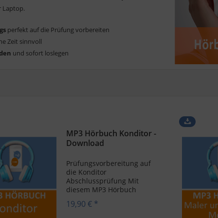
r Laptop.
gs
perfekt auf die Prüfung vorbereiten
ne Zeit sinnvoll
den
und sofort loslegen
MP3 Hörbuch Konditor -
Download
Prüfungsvorbereitung auf
die Konditor
Abschlussprüfung Mit
diesem MP3 Hörbuch
Konditor
19,90 € *
zum Downloaden überprüfst
und festigst du wichtiges