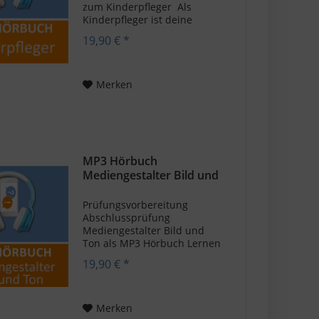
zum Kinderpfleger Als
Kinderpfleger ist deine
Kreativität gefragt. Sorge mit
19,90 € *
deinen Ideen dafür, dass
keine Langeweile bei den
Kindern aufkommt.
Spielerisch kannst du die
Merken
Kinder fördern und sie...
MP3 Hörbuch
Mediengestalter Bild und
Ton -...
Prüfungsvorbereitung
Abschlussprüfung
Mediengestalter Bild und
Ton als MP3 Hörbuch Lernen
mit MP3 Hörbücher für
19,90 € *
Mediengestalter Bild und
Ton und dein Wissen
checken und festigen . Das
Hörbuch ist im bewährten
Merken