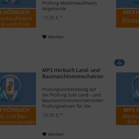
Prüfung Medienkaufmann
Angehende
Medienkaufmänner und -
19,90 € *
frauen aufgepasst, erweitert
eure Prüfungsvorbereitung
für die Abschlussprüfung
optimal - mit dem MP3
Merken
Hörbuch Medienkaufmann ...
MP3 Hörbuch Land- und
Baumaschinenmechatron
iker...
Prüfungsvorbereitung auf
die Prüfung zum Land - und
Baumaschinenmechatroniker
Prüfungswissen für die
Land- und
19,90 € *
Baumaschinenmechatroniker
Abschlussprüfung
überprüfen? Hier bist du
richtig! Lerne mit unserem...
Merken