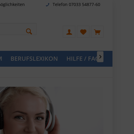
öglichkeiten
Telefon 07033 54877-60
M
BERUFSLEXIKON
HILFE / FAQ
