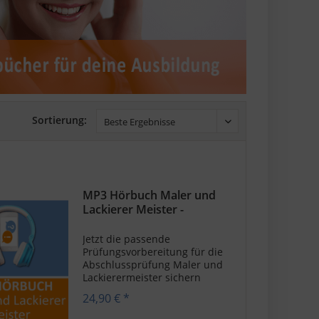
Sortierung:
MP3 Hörbuch Maler und
Lackierer Meister -
Download
Jetzt die passende
Prüfungsvorbereitung für die
Abschlussprüfung Maler und
Lackierermeister sichern
Beim Blick in den Spiegel
24,90 € *
fällt dir auf, wie gut der
Blaumann an dir sitzt? Bei