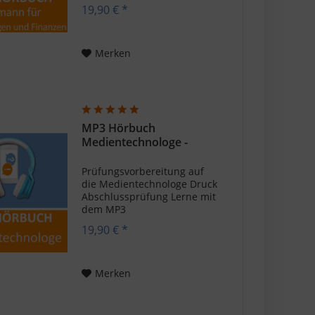
Versicherungen und
19,90 € *
Finanzen Das Thema
Versicherungen ist für viele
der blanke Horror und der
reinste Papierdschungel. Es
Merken
ist immer von Vorteil,...
MP3 Hörbuch
Medientechnologe -
Download
Prüfungsvorbereitung auf
die Medientechnologe Druck
Abschlussprüfung Lerne mit
dem MP3
Hörbuch Medientechnologe
19,90 € *
auf deine Abschlussprüfung.
Das Hörbuch bietet dir zwei
Stunden voller
prüfungsrelevanter Themen
Merken
im bewährten...