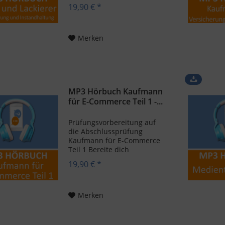
Abschlussprüfung Maler und
19,90 € *
Lackierer Fachrichtung
Gestaltung und
Instandhaltung vor. Nutze
hierzu ergänzend das MP3
Merken
Hörbuch...
MP3 Hörbuch Kaufmann
für E-Commerce Teil 1 -...
Prüfungsvorbereitung auf
die Abschlussprüfung
Kaufmann für E-Commerce
Teil 1 Bereite dich
umfangreich auf deine
19,90 € *
Abschlussprüfung Kaufmann
für E-Commerce vor, Hilfe
erhältst du hierbei mit den
Hörbüchern von
Merken
AzubiShop24.de. Speziell
für...