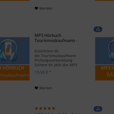
Prüfungswissen für
die Prüfung Konditor einfach
Merken
unterwegs. Zum Beispiel
beim Autofahren, in...
MP3 Hörbuch
Tourismuskaufmann -
Download
Erleichtere dir
die Tourismuskaufmann
Prüfungsvorbereitung
Sichere dir jetzt das MP3
Hörbuch
19,90 € *
Tourismuskaufmann und
bereite dich optimal auf die
Abschlussprüfung vor. Hör
das Hörbuch unterwegs oder
Merken
daheim, modernes Lernen
einfach gemacht....