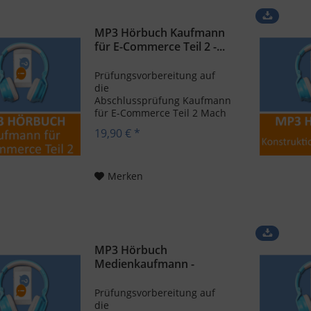
MP3 Hörbuch Kaufmann
für E-Commerce Teil 2 -...
Prüfungsvorbereitung auf
die
Abschlussprüfung Kaufmann
für E-Commerce Teil 2 Mach
dich jetzt schlau und bereite
19,90 € *
dich auf den zweiten Teil
deiner Abschlussprüfung
Kaufmann im E-Commerce
vor. Und zwar mit dem
Merken
entsprechenden MP3
Hörbuch von...
MP3 Hörbuch
Medienkaufmann -
Download
Prüfungsvorbereitung auf
die