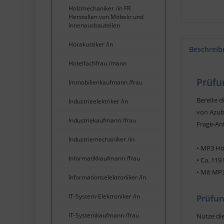
Holzmechaniker /in FR
Herstellen von Möbeln und
Innenausbauteilen
Hörakustiker /in
Beschreib
Hotelfachfrau /mann
Prüfu
Immobilienkaufmann /frau
Bereite 
Industrieelektriker /in
von Azub
Industriekaufmann /frau
Frage-Ant
Industriemechaniker /in
• MP3 Hö
Informatikkaufmann /frau
• Ca. 119
•
Mit MP3
Informationselektroniker /in
IT-System-Elektroniker /in
Prüfun
IT-Systemkaufmann /frau
Nutze die