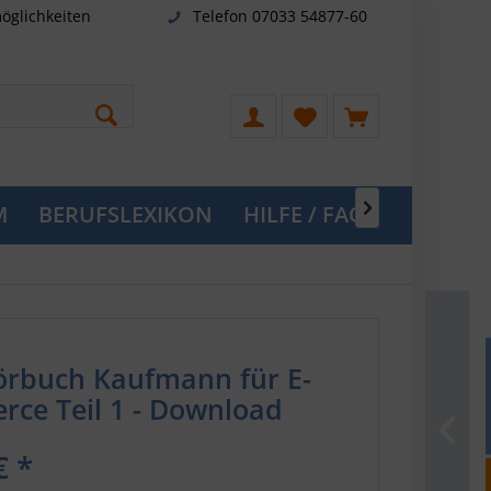
öglichkeiten
Telefon 07033 54877-60
M
BERUFSLEXIKON
HILFE / FAQ

rbuch Kaufmann für E-
ce Teil 1 - Download
€ *