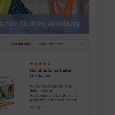
Sortierung:
Hochbaufacharbeiter
Lernkarten
Prüfungsvorbereitung für
deinen Beruf
Hochbaufacharbeiter leicht
gemacht Lerne mit unseren
Lernkarten im bewährten
25,90 € *
Frage- und Antwort-System.
Wiederhole Fragen und