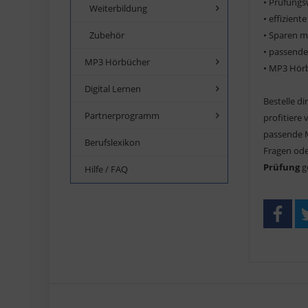
• Prüfungs
Weiterbildung
• effizien
• Sparen 
Zubehör
• passend
MP3 Hörbücher
• MP3 Hör
Digital Lernen
Bestelle d
Partnerprogramm
profitiere
passende M
Berufslexikon
Fragen ode
Prüfung
g
Hilfe / FAQ