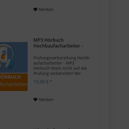
schließe Wissenslücken. So
gehst du mit einem sicheren
Merken
Gefühl in die...
MP3 Hörbuch
Hochbaufacharbeiter -
Download
Prüfungsvorbereitung Hochb
aufacharbeiter - MP3
Hörbuch Noch nicht auf die
Prüfung vorbereitet? Wir
unterstützen dich gerne.
19,90 € *
Lerne mit unserm
praktischen Hörbuch auf
deine Prüfung
Hochbaufacharbeiter. Unser
Merken
Sprecher liest dir 280
Fragen...