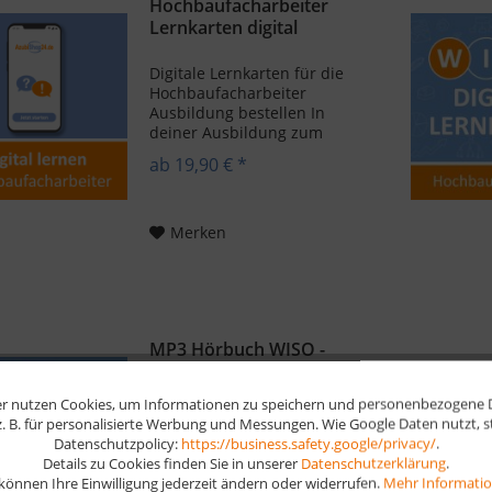
Hochbaufacharbeiter
Lernkarten digital
Digitale Lernkarten für die
Hochbaufacharbeiter
Ausbildung bestellen In
deiner Ausbildung zum
Hochbaufacharbeiter lernst
ab 19,90 € *
du, wie man Baustellen
vorbereitet und Bauwerke im
Hochbau errichtet. Du
eignest dir Fähigkeiten in der
Merken
Beton- und...
MP3 Hörbuch WISO -
Download
r nutzen Cookies, um Informationen zu speichern und personenbezogene Da
Prüfungsvorbereitung WISO
 z. B. für personalisierte Werbung und Messungen. Wie Google Daten nutzt, 
MP3 Sofortdownload für alle
Datenschutzpolicy:
https://business.safety.google/privacy/
.
gängigen Ausbildungsberufe
Details zu Cookies finden Sie in unserer
Datenschutzerklärung
.
Die Prüfung in Wirtschafts-
 können Ihre Einwilligung jederzeit ändern oder widerrufen.
Mehr Informati