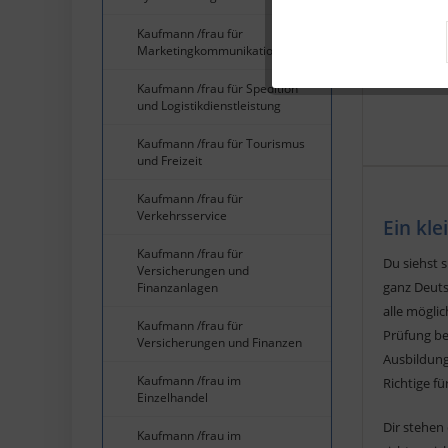
Kaufmann /frau für
Tracking
Marketingkommunikation
Kaufmann /frau für Spedition
Service
und Logistikdienstleistung
Kaufmann /frau für Tourismus
und Freizeit
Kaufmann /frau für
Verkehrsservice
Ein kl
Kaufmann /frau für
Du siehst 
Versicherungen und
ganz Deuts
Finanzanlagen
alle mögli
Kaufmann /frau für
Prüfung be
Versicherungen und Finanzen
Ausbildung
Kaufmann /frau im
Richtige für
Einzelhandel
Dir stehen
Kaufmann /frau im