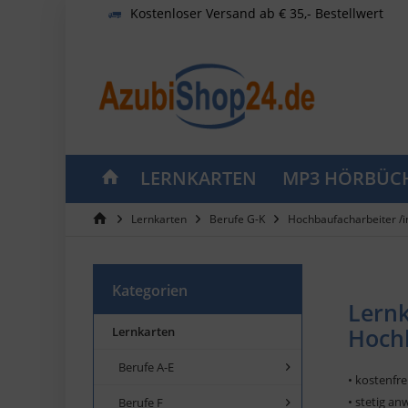
Kostenloser Versand ab € 35,- Bestellwert
LERNKARTEN
MP3 HÖRBÜC
Lernkarten
Berufe G-K
Hochbaufacharbeiter /i
Kategorien
Lernk
Hochb
Lernkarten
Berufe A-E
• kostenfr
• stetig a
Berufe F