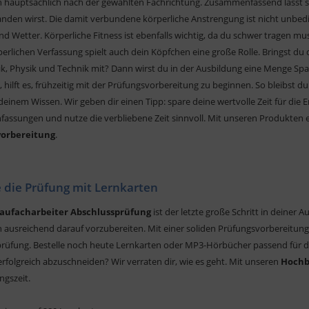
ch hauptsächlich nach der gewählten Fachrichtung. Zusammenfassend lässt si
anden wirst. Die damit verbundene körperliche Anstrengung ist nicht unbedin
nd Wetter. Körperliche Fitness ist ebenfalls wichtig, da du schwer tragen 
perlichen Verfassung spielt auch dein Köpfchen eine große Rolle. Bringst du
, Physik und Technik mit? Dann wirst du in der Ausbildung eine Menge Spaß
 hilft es, frühzeitig mit der Prüfungsvorbereitung zu beginnen. So bleibst 
deinem Wissen. Wir geben dir einen Tipp: spare deine wertvolle Zeit für die 
ssungen und nutze die verbliebene Zeit sinnvoll. Mit unseren Produkten er
vorbereitung
.
 die Prüfung mit Lernkarten
aufacharbeiter Abschlussprüfung
ist der letzte große Schritt in deiner
ich ausreichend darauf vorzubereiten. Mit einer soliden Prüfungsvorbereitu
rüfung. Bestelle noch heute Lernkarten oder MP3-Hörbücher passend für d
erfolgreich abzuschneiden? Wir verraten dir, wie es geht. Mit unseren
Hochb
ngszeit.