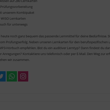
wissen auf 280 Lernkarten
te Prüfungsvorbereitung
mit unserem Kombipaket
e WISO Lernkarten
buch für unterwegs
ir heute noch ganz bequem das passende Lernmittel für deine Bedürfnisse. S
 vom Prüfungserfolg. Neben unseren Lernkarten für den berufsspezifischen 
P3-Hörbuch empfehlen. Bist du ein auditiver Lerntyp? Dann findest du dami
r Anregungen? Kontaktiere uns telefonisch oder per E-Mail. Den Weg zur e
ehen wir zusammen.