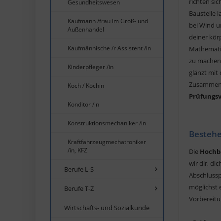
richten si
Gesundheitswesen
Baustelle l
Kaufmann /frau im Groß- und
bei Wind u
Außenhandel
deiner kör
Kaufmännische /r Assistent /in
Mathematik
zu machen,
Kinderpfleger /in
glänzt mit 
Zusammenfa
Koch / Köchin
Prüfungs
Konditor /in
Konstruktionsmechaniker /in
Bestehe
Kraftfahrzeugmechatroniker
/in, KFZ
Die
Hochb
wir dir, d
Berufe L-S
Abschlussp
möglichst 
Berufe T-Z
Vorbereitu
Wirtschafts- und Sozialkunde