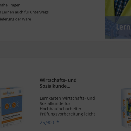
nahe Fragen
es Lernen auch für unterwegs
Lieferung der Ware
Wirtschafts- und
Sozialkunde...
Lernkarten Wirtschafts- und
Sozialkunde für
Hochbaufacharbeiter
Prüfungsvorbereitung leicht
gemacht, mit Lernkarten von
25,90 € *
AzubiShop24.de!
Hochbaufacharbeiter