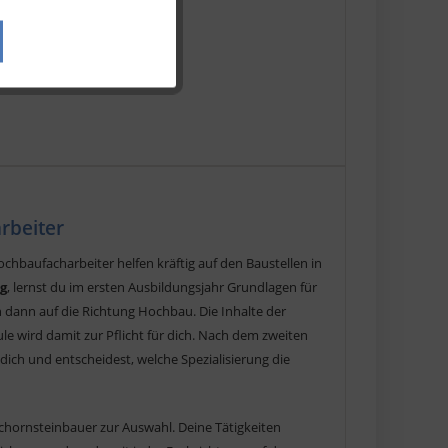
Aktiv
Aktiv
rbeiter
ochbaufacharbeiter helfen kräftig auf den Baustellen in
g
, lernst du im ersten Ausbildungsjahr Grundlagen für
h dann auf die Richtung Hochbau. Die Inhalte der
e wird damit zur Pflicht für dich. Nach dem zweiten
dich und entscheidest, welche Spezialisierung die
chornsteinbauer zur Auswahl. Deine Tätigkeiten