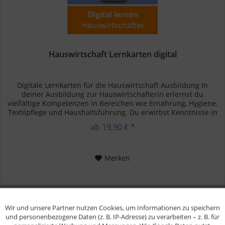
Hauswirtschaft Lernkarten digital
Digitale Lernkarten für die Hauswirtschaft Ausbildung In
deiner Ausbildung zur Hauswirtschafterin erlernst du
vielfältige Kompetenzen in Bereichen wie Ernährung, Hygiene,
Textilpflege und Haushaltsführung. Du erwirbst Kenntnisse in
der...
ab 19,90 € *
Merken
Wir und unsere Partner nutzen Cookies, um Informationen zu speichern
Aktiv
Funktionale
und personenbezogene Daten (z. B. IP-Adresse) zu verarbeiten – z. B. für