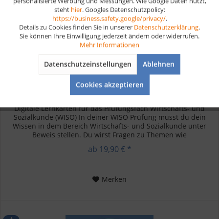
personalisierte Werbung und Messungen. Wie Google Daten nutzt,
steht
hier
. Googles Datenschutzpolicy:
Aktiv
Marketing
https://business.safety.google/privacy/
.
Details zu Cookies finden Sie in unserer
Datenschutzerklärung
.
Sie können Ihre Einwilligung jederzeit ändern oder widerrufen.
Aktiv
Tracking
Mehr Informationen
Datenschutzeinstellungen
Ablehnen
Aktiv
Service
Wirtschafts- und Sozialkunde Hauswirtschafter...
Cookies akzeptieren
Digitale Lernkarten für das Prüfungsfach Wirtschafts- und
Sozialkunde (WISO) In deiner WISO Prüfung musst du dein
Wissen in dem Bereich Wirtschafts- und Sozialkunde unter
Beweis stellen. Du wirst Fragen zu Themen wie
Betriebswirtschaft,...
ab 19,90 € *
Merken