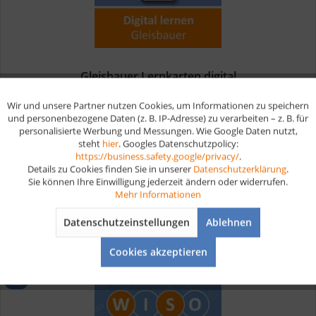
Gleisbauer Lernkarten digital
Wir und unsere Partner nutzen Cookies, um Informationen zu speichern
Aktiv
Funktionale
und personenbezogene Daten (z. B. IP-Adresse) zu verarbeiten – z. B. für
Digitale Lernkarten für die Gleisbauer Prüfungsvorbereitung
personalisierte Werbung und Messungen. Wie Google Daten nutzt,
sichern In deiner Ausbildung als Gleisbauer lernst du, wie
steht
hier
. Googles Datenschutzpolicy:
man Schienenwege plant, baut und instand hält. Du verlegst
Aktiv
Marketing
https://business.safety.google/privacy/
.
Gleise, befestigst sie und stellst die Weichen ein. Zudem...
Details zu Cookies finden Sie in unserer
Datenschutzerklärung
.
ab 19,90 € *
Sie können Ihre Einwilligung jederzeit ändern oder widerrufen.
Aktiv
Tracking
Mehr Informationen
Merken
Datenschutzeinstellungen
Ablehnen
Aktiv
Service
Cookies akzeptieren