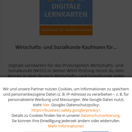
Wirtschafts- und Sozialkunde Kaufmann für...
Digitale Lernkarten für das Prüfungsfach Wirtschafts- und
Sozialkunde (WISO) In deiner WISO Prüfung musst du dein
Wissen in dem Bereich Wirtschafts- und Sozialkunde unter
Beweis stellen. Du wirst Fragen zu Themen wie
Betriebswirtschaft,...
Wir und unsere Partner nutzen Cookies, um Informationen zu speichern
Aktiv
Funktionale
ab 19,90 € *
und personenbezogene Daten (z. B. IP-Adresse) zu verarbeiten – z. B. für
personalisierte Werbung und Messungen. Wie Google Daten nutzt,
steht
hier
. Googles Datenschutzpolicy:
Aktiv
Marketing
Merken
https://business.safety.google/privacy/
.
Details zu Cookies finden Sie in unserer
Datenschutzerklärung
.
Sie können Ihre Einwilligung jederzeit ändern oder widerrufen.
Aktiv
Tracking
Mehr Informationen