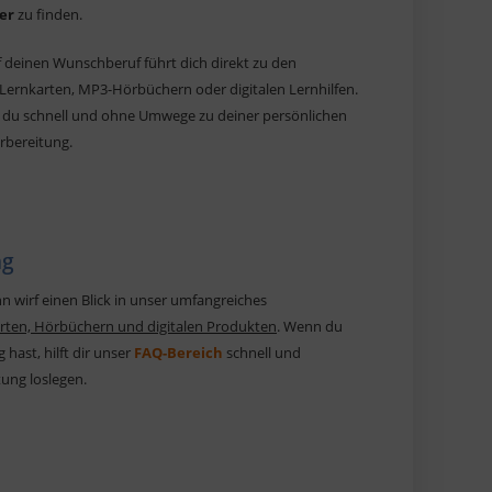
er
zu finden.
uf deinen Wunschberuf führt dich direkt zu den
ernkarten, MP3-Hörbüchern oder digitalen Lernhilfen.
t du schnell und ohne Umwege zu deiner persönlichen
rbereitung.
ng
nn wirf einen Blick in unser umfangreiches
rten, Hörbüchern und digitalen Produkten
. Wenn du
hast, hilft dir unser
FAQ-Bereich
schnell und
tung loslegen.