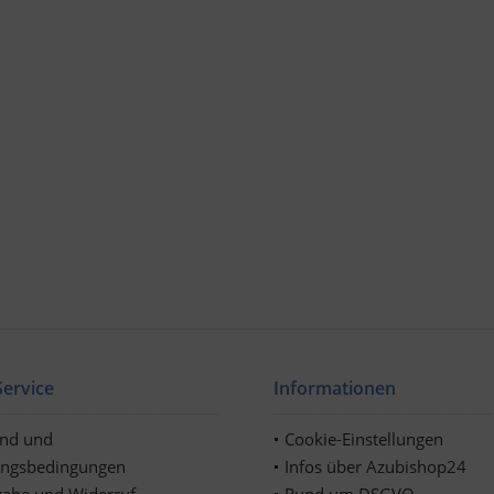
ervice
Informationen
and und
Cookie-Einstellungen
ungsbedingungen
Infos über Azubishop24
abe und Widerruf
Rund um DSGVO