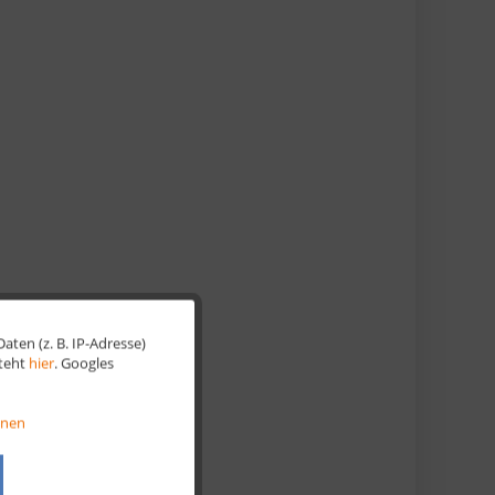
ten (z. B. IP-Adresse)
Aktiv
steht
hier
. Googles
Aktiv
onen
Aktiv