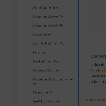
Altenpflegehelfer /in
Anlagenmechaniker /in
Anlagenmechaniker SHK
Augenoptiker /in
Automobilkaufmann /frau
Bäcker /in
Weiter
Bankkaufmann /frau
Du bist dir
Berufslex
Baugeräteführer /in
Fragen zur 
Bauten- und Objektbeschichter
unkomplizie
/in
Bauzeichner /in
Weitere Artikel
Berufskraftfahrer /in