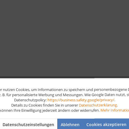
r nutzen Cookies, um Informationen zu speichern und personenbezogene Da
 z. B. für personalisierte Werbung und Messungen. Wie Google Daten nutzt, 
Datenschutzpolicy:
https://business.safety.google/privacy/
.
Details zu Cookies finden Sie in unserer
Datenschutzerklärung
.
 können Ihre Einwilligung jederzeit ändern oder widerrufen.
Mehr Informati
Datenschutzeinstellungen
Ablehnen
Cookies akzeptieren