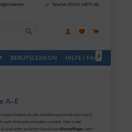
öglichkeiten
Telefon 07033 54877-60
M
BERUFSLEXIKON
HILFE / FAQ

e A–E
n Leiste findest du alle Ausbildungsberufe von A bis Z,
ch nach Anfangsbuchstaben sortiert. Hier in der
A–E sind unter anderem Berufe wie
Altenpfleger
oder