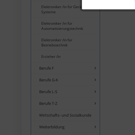
Elektroniker /in für Geräte und
Systeme
Service
Elektroniker /in für
Automatisierungstechnik
Elektroniker /in für
Betriebstechnik
Erzieher /in
Berufe F
Berufe G-K
Berufe L-S
Berufe T-Z
Wirtschafts- und Sozialkunde
Weiterbildung