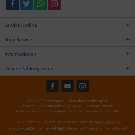
Service Hotline
Shop Service
Informationen
Unsere Zahlungsarten
Cookie-Einstellungen
Infos über Azubishop24
Versand und Zahlungsbedingungen
Rund um DSGVO
Allgemeine Geschäftsbedingungen
Impressum und Kontakt
* Alle Preise inkl. gesetzl. Mehrwertsteuer zzgl.
Versandkosten
© 2026 AzubiShop24.de - All Rights Reserved. Theme by
ThemeWare®