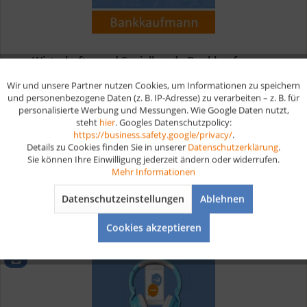
Wirtschafts- und Sozialkunde Bankkaufmann...
Wir und unsere Partner nutzen Cookies, um Informationen zu speichern
Aktiv
Funktionale
und personenbezogene Daten (z. B. IP-Adresse) zu verarbeiten – z. B. für
Digitale Lernkarten für das Prüfungsfach Wirtschafts- und
personalisierte Werbung und Messungen. Wie Google Daten nutzt,
Sozialkunde (WISO) In deiner WISO Prüfung musst du dein
steht
hier
. Googles Datenschutzpolicy:
Aktiv
Wissen in dem Bereich Wirtschafts- und Sozialkunde unter
Marketing
https://business.safety.google/privacy/
.
Beweis stellen. Du wirst Fragen zu Themen wie
Details zu Cookies finden Sie in unserer
Datenschutzerklärung
.
Betriebswirtschaft,...
ab 19,90 € *
Sie können Ihre Einwilligung jederzeit ändern oder widerrufen.
Aktiv
Tracking
Mehr Informationen
Datenschutzeinstellungen
Ablehnen
Merken
Aktiv
Service
Cookies akzeptieren