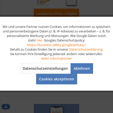
Wir und unsere Partner nutzen Cookies, um Informationen zu speichern
Aktiv
Funktionale
und personenbezogene Daten (z. B. IP-Adresse) zu verarbeiten – z. B. für
Bäcker Lernkarten digital und print
personalisierte Werbung und Messungen. Wie Google Daten nutzt,
steht
hier
. Googles Datenschutzpolicy:
Aktiv
Marketing
https://business.safety.google/privacy/
.
Bäcker Prüfung bestehen leicht gemacht - digital lernen Als
Details zu Cookies finden Sie in unserer
Datenschutzerklärung
.
Bäcker stellst du süße sowie herzhafte Backwaren her. Dabei
Sie können Ihre Einwilligung jederzeit ändern oder widerrufen.
Aktiv
Tracking
achtest du immer auf eine genaue Mengenangabe, mischt
Mehr Informationen
alles nach Rezept zusammen und prüfst, ob alle Vorgänge
richtig...
Datenschutzeinstellungen
Ablehnen
39,90 € *
42,80 € *
Aktiv
Service
Cookies akzeptieren
Merken