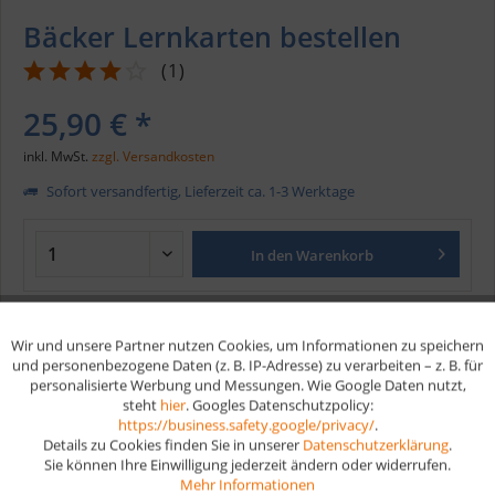
Bäcker Lernkarten bestellen
(
1
)
25,90 € *
inkl. MwSt.
zzgl. Versandkosten
Sofort versandfertig, Lieferzeit ca. 1-3 Werktage
In den
Warenkorb
Merken
Wir und unsere Partner nutzen Cookies, um Informationen zu speichern
Aktiv
Funktionale
und personenbezogene Daten (z. B. IP-Adresse) zu verarbeiten – z. B. für
Artikel-Nr.:
139
personalisierte Werbung und Messungen. Wie Google Daten nutzt,
EAN
9783961591367
steht
hier
. Googles Datenschutzpolicy:
Aktiv
Marketing
https://business.safety.google/privacy/
.
Details zu Cookies finden Sie in unserer
Datenschutzerklärung
.
Vorteile
Sie können Ihre Einwilligung jederzeit ändern oder widerrufen.
Aktiv
Tracking
Mehr Informationen