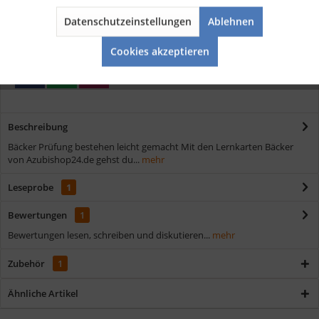
Kostenloser Versand ab € 35,- Bestellwert
Schnelle Lieferung
Datenschutzeinstellungen
Ablehnen
Aktiv
Service
Verschiedene Zahlungsmöglichkeiten
Cookies akzeptieren
Beschreibung
Bäcker Prüfung bestehen leicht gemacht Mit den Lernkarten Bäcker
von Azubishop24.de gehst du...
mehr
Leseprobe
1
Bewertungen
1
Bewertungen lesen, schreiben und diskutieren...
mehr
Zubehör
1
Ähnliche Artikel