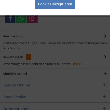
Cookies akzeptieren
Verschiedene Zahlungsmöglichkeiten
Beschreibung
Prüfungsvorbereitung auf die Bäcker Du möchtest dein Prüfungswissen
für die ...
mehr
Bewertungen
0
Bewertungen lesen, schreiben und diskutieren...
mehr
Ähnliche Artikel
Service Hotline
Shop Service
Informationen