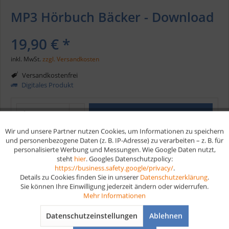
MP3 Hörbuch Bäcker - Download
19,90 € *
inkl. MwSt.
zzgl. Versandkosten
Versandkostenfrei
Digitales Produkt
In den
Warenkorb
Wir und unsere Partner nutzen Cookies, um Informationen zu speichern
Aktiv
Funktionale
und personenbezogene Daten (z. B. IP-Adresse) zu verarbeiten – z. B. für
Merken
personalisierte Werbung und Messungen. Wie Google Daten nutzt,
steht
hier
. Googles Datenschutzpolicy:
Aktiv
Marketing
https://business.safety.google/privacy/
.
Artikel-Nr.:
HB139
Details zu Cookies finden Sie in unserer
Datenschutzerklärung
.
Sie können Ihre Einwilligung jederzeit ändern oder widerrufen.
Vorteile
Aktiv
Tracking
Mehr Informationen
Kostenloser Versand ab € 35,- Bestellwert
Datenschutzeinstellungen
Ablehnen
Aktiv
Service
Schnelle Lieferung