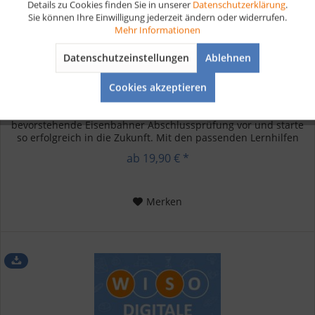
Details zu Cookies finden Sie in unserer
Datenschutzerklärung
.
Sie können Ihre Einwilligung jederzeit ändern oder widerrufen.
Aktiv
Tracking
Mehr Informationen
Eisenbahner im Betriebsdienst Lernkarten digital
Datenschutzeinstellungen
Ablehnen
Aktiv
Service
Cookies akzeptieren
Digitale Lernkarten Eisenbahner im Betriebsdienst -
Abschlussprüfung bestehen Bereite dich ausreichend auf die
bevorstehende Eisenbahner Abschlussprüfung vor und starte
so erfolgreich in die Zukunft. Mit den passenden Lernhilfen
holst du...
ab 19,90 € *
Merken