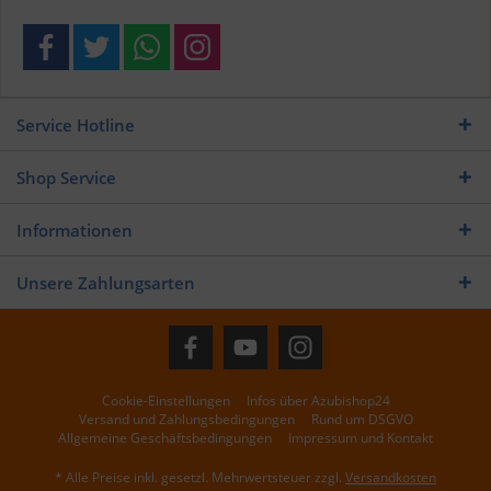
Service Hotline
Shop Service
Informationen
Unsere Zahlungsarten
Cookie-Einstellungen
Infos über Azubishop24
Versand und Zahlungsbedingungen
Rund um DSGVO
Allgemeine Geschäftsbedingungen
Impressum und Kontakt
* Alle Preise inkl. gesetzl. Mehrwertsteuer zzgl.
Versandkosten