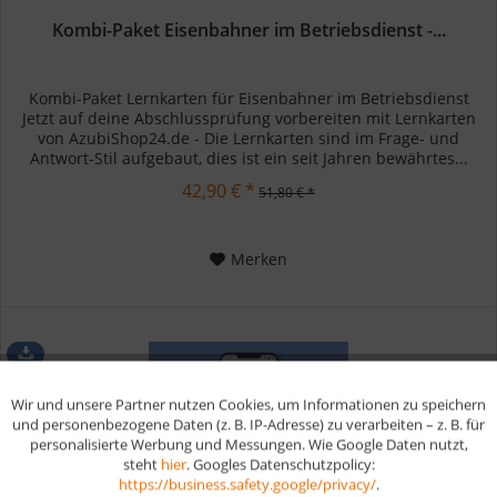
Kombi-Paket Eisenbahner im Betriebsdienst -...
Kombi-Paket Lernkarten für Eisenbahner im Betriebsdienst
Jetzt auf deine Abschlussprüfung vorbereiten mit Lernkarten
von AzubiShop24.de - Die Lernkarten sind im Frage- und
Antwort-Stil aufgebaut, dies ist ein seit Jahren bewährtes...
42,90 € *
51,80 € *
Merken
Wir und unsere Partner nutzen Cookies, um Informationen zu speichern
Aktiv
Funktionale
und personenbezogene Daten (z. B. IP-Adresse) zu verarbeiten – z. B. für
personalisierte Werbung und Messungen. Wie Google Daten nutzt,
steht
hier
. Googles Datenschutzpolicy:
Aktiv
Marketing
https://business.safety.google/privacy/
.