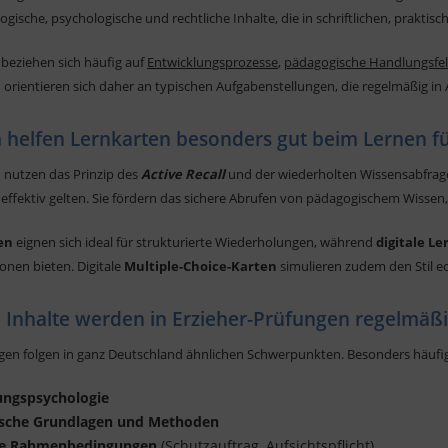
ogische, psychologische und rechtliche Inhalte, die in schriftlichen, prakt
beziehen sich häufig auf
Entwicklungsprozesse
,
pädagogische Handlungsfe
 orientieren sich daher an typischen Aufgabenstellungen, die regelmäßig 
helfen Lernkarten besonders gut beim Lernen f
 nutzen das Prinzip des
Active Recall
und der wiederholten Wissensabfrage
effektiv gelten. Sie fördern das sichere Abrufen von pädagogischem Wisse
en
eignen sich ideal für strukturierte Wiederholungen, während
digitale L
onen bieten. Digitale
Multiple-Choice-Karten
simulieren zudem den Stil e
 Inhalte werden in Erzieher-Prüfungen regelmäßi
gen folgen in ganz Deutschland ähnlichen Schwerpunkten. Besonders häufi
ungspsychologie
sche Grundlagen und Methoden
he Rahmenbedingungen
(Schutzauftrag, Aufsichtspflicht)