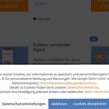
19,90 € *
Merken
Erzieher Lernkarten
Digital
Digitale Lernkarten für deine
Prüfungsvorbereitung
Erzieher Als Erzieher hast du
alle Hände voll zu tun. Du
r nutzen Cookies, um Informationen zu speichern und personenbezogene Da
hast überwiegend mit
 z. B. für personalisierte Werbung und Messungen. Wie Google Daten nutzt, 
ab 19,90 € *
Kindern und Jugendlichen zu
Datenschutzpolicy:
https://business.safety.google/privacy/
.
tun und vermittelst wichtige
Details zu Cookies finden Sie in unserer
Datenschutzerklärung
.
Werte wie Teamfähigkeit,
 können Ihre Einwilligung jederzeit ändern oder widerrufen.
Mehr Informati
Einfühlungsvermögen oder...
Merken
Datenschutzeinstellungen
Ablehnen
Cookies akzeptieren