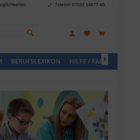
öglichkeiten
Telefon 07033 54877-60
M
BERUFSLEXIKON
HILFE / FAQ
