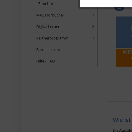
Zubehör
Service
MP3 Hörbücher
Digital Lernen
Partnerprogramm
Berufslexikon
Hilfe / FAQ
Wie is
Die Ausbil