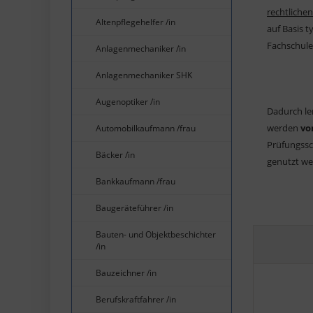
rechtliche
Altenpflegehelfer /in
auf Basis 
Fachschule
Anlagenmechaniker /in
Anlagenmechaniker SHK
Augenoptiker /in
Dadurch ler
werden
vo
Automobilkaufmann /frau
Prüfungssc
Bäcker /in
genutzt wer
Bankkaufmann /frau
Baugeräteführer /in
Bauten- und Objektbeschichter
/in
Bauzeichner /in
Berufskraftfahrer /in