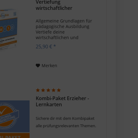
Vertiefung
wirtschaftlicher
Grundkenntnisse...
Allgemeine Grundlagen für
pädagogische Ausbildung
Vertiefe deine
wirtschaftlichen und
sozialkundlichen
25,90 € *
Grundkenntnisse während
der Erzieher-
Ausbildung. Unsere
Lernkarten unterstützen dich
Merken
dabei, relevante Inhalte
strukturiert zu...
Kombi-Paket Erzieher -
Lernkarten
Sichere dir mit dem Kombipaket
alle prüfungsrelevanten Themen.