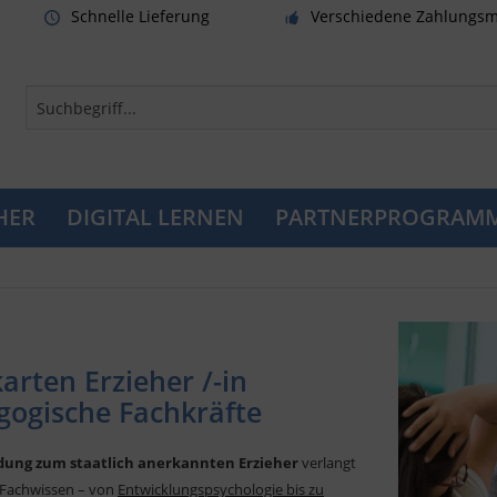
Schnelle Lieferung
Verschiedene Zahlungsm
HER
DIGITAL LERNEN
PARTNERPROGRAM
arten Erzieher /-in
ogische Fachkräfte
dung zum staatlich anerkannten Erzieher
verlangt
s Fachwissen – von
Entwicklungspsychologie bis zu