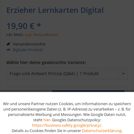
Erzieher Lernkarten Digital
19,90 € *
inkl. MwSt.
zzgl. Versandkosten
Versandkostenfrei
Digitales Produkt
Wähle hier deine gewünschte Variante:
In den
Warenkorb
Wir und unsere Partner nutzen Cookies, um Informationen zu speichern
Aktiv
Funktionale
und personenbezogene Daten (z. B. IP-Adresse) zu verarbeiten – z. B. für
personalisierte Werbung und Messungen. Wie Google Daten nutzt,
Merken
steht
hier
. Googles Datenschutzpolicy:
Aktiv
Marketing
https://business.safety.google/privacy/
.
Artikel-Nr.:
D218
Details zu Cookies finden Sie in unserer
Datenschutzerklärung
.