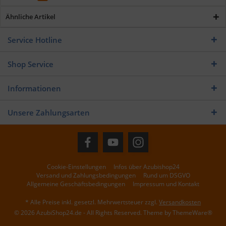
Ähnliche Artikel
Service Hotline
Shop Service
Informationen
Unsere Zahlungsarten
Cookie-Einstellungen
Infos über Azubishop24
Versand und Zahlungsbedingungen
Rund um DSGVO
Allgemeine Geschäftsbedingungen
Impressum und Kontakt
* Alle Preise inkl. gesetzl. Mehrwertsteuer zzgl.
Versandkosten
© 2026 AzubiShop24.de - All Rights Reserved. Theme by
ThemeWare®