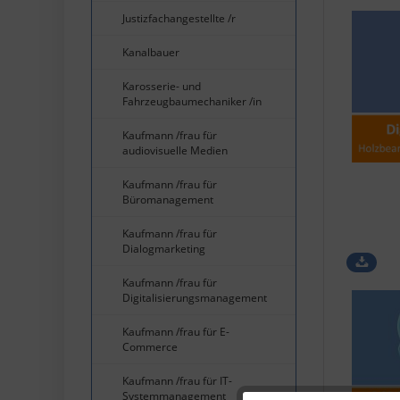
Justizfachangestellte /r
Kanalbauer
Karosserie- und
Fahrzeugbaumechaniker /in
Kaufmann /frau für
audiovisuelle Medien
Kaufmann /frau für
Büromanagement
Kaufmann /frau für
Dialogmarketing
Kaufmann /frau für
Digitalisierungsmanagement
Kaufmann /frau für E-
Commerce
Kaufmann /frau für IT-
Systemmanagement