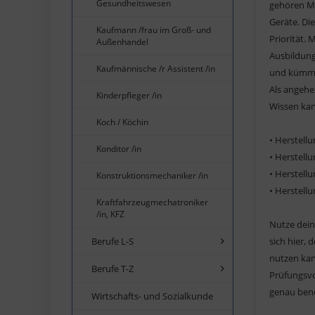
Gesundheitswesen
gehören Mö
Geräte. Di
Kaufmann /frau im Groß- und
Priorität. 
Außenhandel
Ausbildung
Kaufmännische /r Assistent /in
und kümmer
Als angehe
Kinderpfleger /in
Wissen kan
Koch / Köchin
• Herstell
Konditor /in
• Herstell
• Herstell
Konstruktionsmechaniker /in
• Herstell
Kraftfahrzeugmechatroniker
/in, KFZ
Nutze dein
sich hier,
Berufe L-S
nutzen kan
Berufe T-Z
Prüfungsvo
genau benö
Wirtschafts- und Sozialkunde