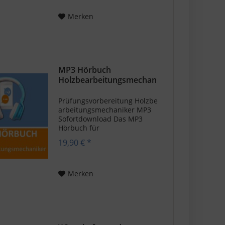
von Holzprodukten. Als
angehender
Merken
Holzbearbeitungsmechaniker
...
MP3 Hörbuch
Holzbearbeitungsmechan
iker - Download
Prüfungsvorbereitung Holzbe
arbeitungsmechaniker MP3
Sofortdownload Das MP3
Hörbuch für
Holzbearbeitungsmechaniker
19,90 € *
ist eine wertvolle Ressource
für deine
Prüfungsvorbereitung und
bietet dir umfassendes
Merken
Wissen über die
verschiedenen...