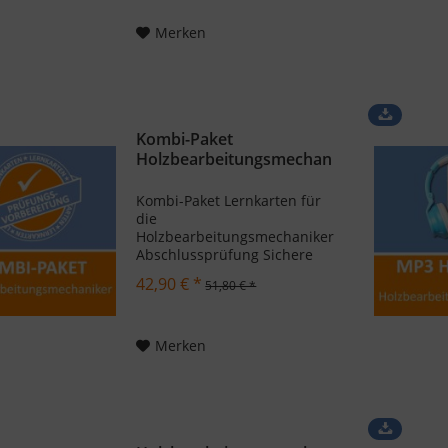
. In diesem Fach erwirbst du
Kenntnisse über
Merken
wirtschaftliche und...
Kombi-Paket
Holzbearbeitungsmechan
iker - Basis...
Kombi-Paket Lernkarten für
die
Holzbearbeitungsmechaniker
Abschlussprüfung Sichere
dir noch heute unser Kombi-
42,90 € *
51,80 € *
Paket
Holzbearbeitungsmechaniker
, um erfolgreich deine
Abschlussprüfung zu
Merken
bestehen. Unsere Lernkarten
von Azubishop24.de...