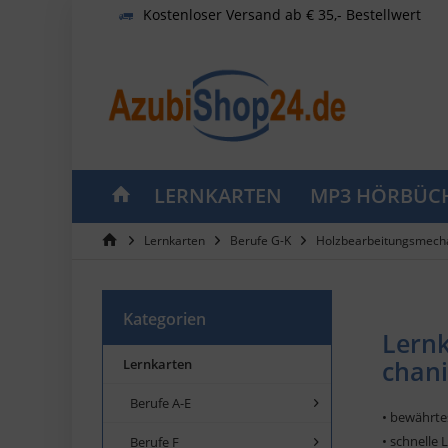
Kostenloser Versand ab € 35,- Bestellwert
LERNKARTEN
MP3 HÖRBÜC
Lernkarten
Berufe G-K
Holzbearbeitungsmech
Kategorien
Lern
chani
Lernkarten
Berufe A-E
• bewährte
• schnelle 
Berufe F