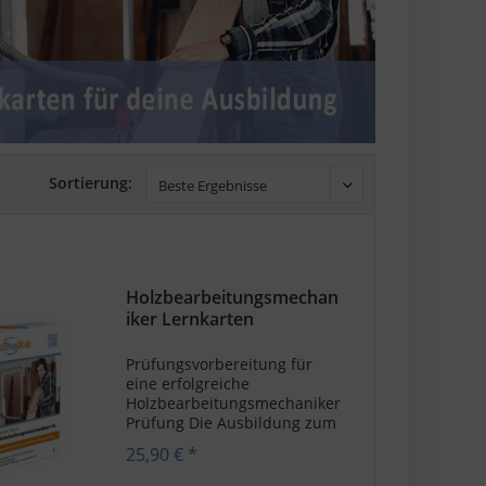
Sortierung:
Holzbearbeitungsmechan
iker Lernkarten
Prüfungsvorbereitung für
eine erfolgreiche
Holzbearbeitungsmechaniker
Prüfung Die Ausbildung zum
Holzbearbeitungsmechaniker
25,90 € *
bietet Einblicke in die
Herstellung und Bearbeitung