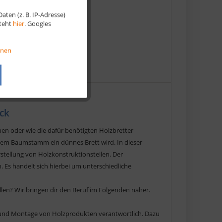
ten (z. B. IP-Adresse)
Aktiv
steht
hier
. Googles
Aktiv
onen
Aktiv
Aktiv
ck
en oder wie die dafür benötigten Holzbretter
nem Baumstamm ein dünnes Brett wird. In dieser
stellung von Holzkonstruktionsteilen. Der
Es handelt sich hierbei um unterschiedliche
llen? Wir bringen dir den Beruf im Folgenden näher.
g und Montage von Holzprodukten verantwortlich. Dazu