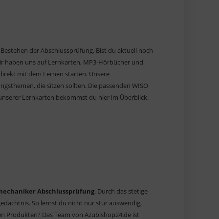
s Bestehen der Abschlussprüfung. Bist du aktuell noch
Wir haben uns auf Lernkarten, MP3-Hörbücher und
t direkt mit dem Lernen starten. Unsere
ngsthemen, die sitzen sollten. Die passenden WISO
e unserer Lernkarten bekommst du hier im Überblick.
mechaniker Abschlussprüfung
. Durch das stetige
dächtnis. So lernst du nicht nur stur auswendig,
en Produkten? Das Team von Azubishop24.de ist