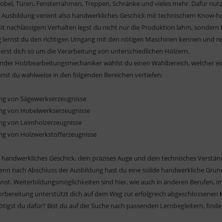
bel, Türen, Fensterrahmen, Treppen, Schränke und vieles mehr. Dafür nutz
e Ausbildung vereint also handwerkliches Geschick mit technischem Know-ho
Mit nachlässigem Verhalten legst du nicht nur die Produktion lahm, sondern b
 lernst du den richtigen Umgang mit den nötigen Maschinen kennen und repa
st dich so um die Verarbeitung von unterschiedlichen Hölzern.
nder Holzbearbeitungsmechaniker wählst du einen Wahlbereich, welcher ein 
nst du wahlweise in den folgenden Bereichen vertiefen:
ung von Sägewerkserzeugnisse
ung von Hobelwerkserzeugnisse
ung von Leimholzerzeugnisse
ung von Holzwerkstofferzeugnisse
 handwerkliches Geschick, dein präzises Auge und dein technisches Verstän
 denn nach Abschluss der Ausbildung hast du eine solide handwerkliche Grund
nst. Weiterbildungsmöglichkeiten sind hier, wie auch in anderen Berufen, 
rbereitung unterstützt dich auf dem Weg zur erfolgreich abgeschlossenen
tigst du dafür? Bist du auf der Suche nach passenden Lernbegleitern, finde