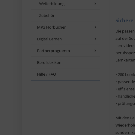
Weiterbildung
Zubehör
Sichere
MP3 Hörbücher
Die passe
auf der Su
Digital Lernen
Lernvideos 
Partnerprogramm
berufsspez
Lernkarten
Berufslexikon
Hilfe / FAQ
• 280 Lern
• passend
• effizien
• handlich
• prüfungs
Mit den Le
Wiederhole
sondern ka