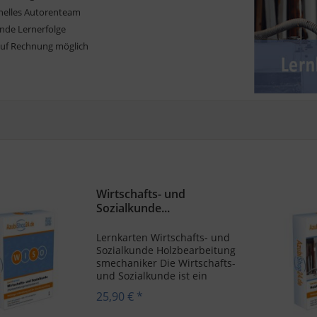
onelles Autorenteam
ende Lernerfolge
auf Rechnung möglich
Wirtschafts- und
Sozialkunde...
Lernkarten Wirtschafts- und
Sozialkunde Holzbearbeitung
smechaniker Die Wirtschafts-
und Sozialkunde ist ein
wichtiger Bestandteil der
25,90 € *
Ausbildung
Holzbearbeitungsmechaniker