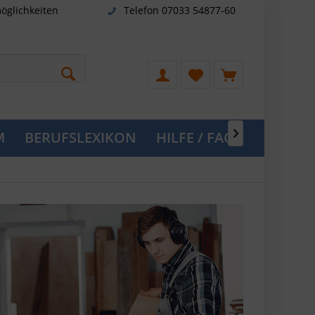
öglichkeiten
Telefon 07033 54877-60
M
BERUFSLEXIKON
HILFE / FAQ
