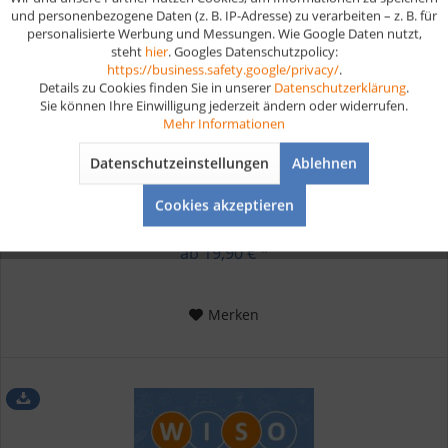
und personenbezogene Daten (z. B. IP-Adresse) zu verarbeiten – z. B. für
personalisierte Werbung und Messungen. Wie Google Daten nutzt,
steht
hier
. Googles Datenschutzpolicy:
Aktiv
Marketing
https://business.safety.google/privacy/
.
Details zu Cookies finden Sie in unserer
Datenschutzerklärung
.
Sie können Ihre Einwilligung jederzeit ändern oder widerrufen.
Konditor Lernkarten Digital
Aktiv
Tracking
Mehr Informationen
Datenschutzeinstellungen
Ablehnen
Digitale Lernkarten Konditor für deine Prüfungsvorbereitung
Aktiv
Service
Als Konditor bist du Experte für die Herstellung von
Cookies akzeptieren
Backwaren und Desserts. Du kümmerst dich um die
Zubereitung von Teigen, Cremes und Füllungen. Du backst
und dekorierst...
ab 19,90 € *
Merken