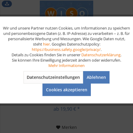
Wir und unsere Partner nutzen Cookies, um Informationen zu speichern
Aktiv
Funktionale
und personenbezogene Daten (z. B. IP-Adresse) zu verarbeiten – z. B. für
personalisierte Werbung und Messungen. Wie Google Daten nutzt,
steht
hier
. Googles Datenschutzpolicy:
Aktiv
Marketing
https://business.safety.google/privacy/
.
Details zu Cookies finden Sie in unserer
Datenschutzerklärung
.
Sie können Ihre Einwilligung jederzeit ändern oder widerrufen.
Aktiv
Tracking
Wirtschafts- und Sozialkunde...
Mehr Informationen
Datenschutzeinstellungen
Ablehnen
Aktiv
Service
Digitale Lernkarten für das Prüfungsfach Wirtschafts- und
Sozialkunde (WISO) In deiner WISO Prüfung musst du dein
Cookies akzeptieren
Wissen in dem Bereich Wirtschafts- und Sozialkunde unter
Beweis stellen. Du wirst Fragen zu Themen wie
Betriebswirtschaft,...
ab 19,90 € *
Merken