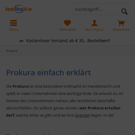
Menü
Merkzettel
Mein Konto
Warenkorb
Kostenloser Versand ab € 35,- Bestellwert
Prokura
Prokura einfach erklärt
Die
Prokura
ist eine besondere Vollmacht im Handelsrecht und
spielt in vielen Unternehmen eine wichtige Rolle. Sie erlaubt es, im
Namen des Unternehmens nahezu alle rechtlichen Geschäfte
abzuschließen. Du solltest genau wissen,
wer Prokura erteilen
darf
, welche Arten es gibt und wo ihre
Grenzen
liegen. In der
Ausbildung ist das Thema zentral für rechtliche Grundlagen und die
Unternehmenspraxis.