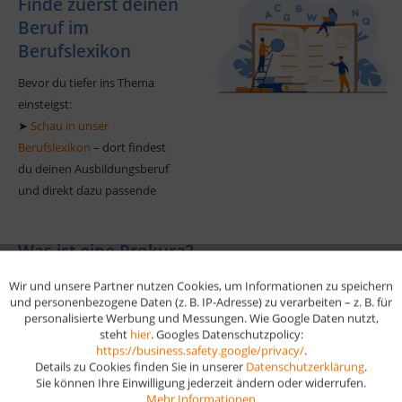
Finde zuerst deinen
Beruf im
Berufslexikon
Bevor du tiefer ins Thema
einsteigst:
➤
Schau in unser
Berufslexikon
– dort findest
du deinen Ausbildungsberuf
und direkt dazu passende
Lernkarten, digitale Produkte
und vieles mehr. So gelangst
Was ist eine Prokura?
du in wenigen Klicks zur
idealen
Die Prokura ist eine
weitreichende handelsrechtliche
Wir und unsere Partner nutzen Cookies, um Informationen zu speichern
Aktiv
Funktionale
Prüfungsvorbereitung.
und personenbezogene Daten (z. B. IP-Adresse) zu verarbeiten – z. B. für
Vollmacht
, die nur von einem im Handelsregister eingetragenen
personalisierte Werbung und Messungen. Wie Google Daten nutzt,
Kaufmann erteilt werden darf. Sie berechtigt dazu, alle Arten von
steht
hier
. Googles Datenschutzpolicy:
➤ Suche direkt deinen Beruf
Aktiv
Marketing
gerichtlichen und außergerichtlichen Geschäften zu tätigen, die mit
https://business.safety.google/privacy/
.
und finde passende
Details zu Cookies finden Sie in unserer
Datenschutzerklärung
.
dem Betrieb des Handelsgewerbes zusammenhängen – mit wenigen
Lernhilfen
Sie können Ihre Einwilligung jederzeit ändern oder widerrufen.
gesetzlich geregelten Ausnahmen.
Aktiv
Tracking
Welche Arten der
Was darf man mit
Mehr Informationen