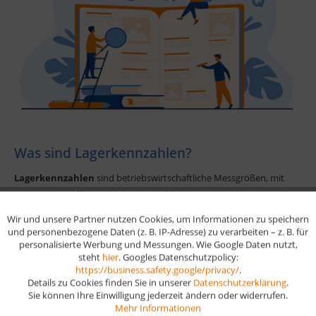
Was sind Lagerkennzahlen?
Lagerkennzahlen
sind betriebswirtschaftliche Messgrößen, mit
denen du die Effizienz und Wirtschaftlichkeit eines Lagers beurteilen
kannst. Sie geben zum Beispiel Aufschluss über Bestände,
Wir und unsere Partner nutzen Cookies, um Informationen zu speichern
Aktiv
Funktionale
Umschlagshäufigkeit oder Lagerkosten. Gerade in der Ausbildung
und personenbezogene Daten (z. B. IP-Adresse) zu verarbeiten – z. B. für
personalisierte Werbung und Messungen. Wie Google Daten nutzt,
sind sie ein wichtiger Bestandteil der Prüfung in Logistik- oder
steht
hier
. Googles Datenschutzpolicy:
Aktiv
kaufmännischen Berufen.
Marketing
https://business.safety.google/privacy/
.
Details zu Cookies finden Sie in unserer
Datenschutzerklärung
.
Sie können Ihre Einwilligung jederzeit ändern oder widerrufen.
Aktiv
Tracking
Mehr Informationen