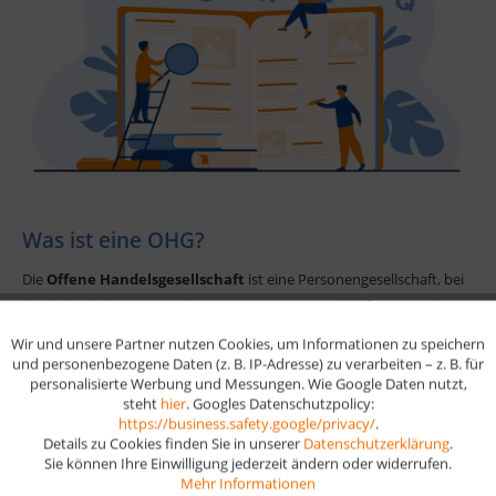
Was ist eine OHG?
Die
Offene Handelsgesellschaft
ist eine Personengesellschaft, bei
der sich mindestens zwei Personen zusammenschließen, um ein
Handelsgewerbe zu betreiben. Dabei haften alle Gesellschafter
Wir und unsere Partner nutzen Cookies, um Informationen zu speichern
Aktiv
Funktionale
unbeschränkt, unmittelbar und solidarisch
mit ihrem gesamten
und personenbezogene Daten (z. B. IP-Adresse) zu verarbeiten – z. B. für
personalisierte Werbung und Messungen. Wie Google Daten nutzt,
Privatvermögen. Eine OHG entsteht durch einen
steht
hier
. Googles Datenschutzpolicy:
Aktiv
Gesellschaftsvertrag und muss ins Handelsregister eingetragen
Marketing
https://business.safety.google/privacy/
.
werden.
Details zu Cookies finden Sie in unserer
Datenschutzerklärung
.
Sie können Ihre Einwilligung jederzeit ändern oder widerrufen.
Aktiv
Tracking
Mehr Informationen