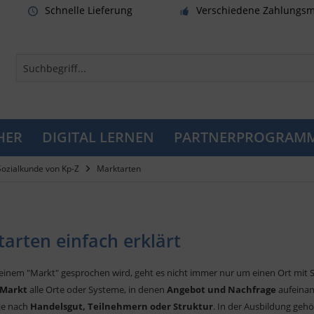
Schnelle Lieferung
Verschiedene Zahlungsm
HER
DIGITAL LERNEN
PARTNERPROGRAM
Sozialkunde von Kp-Z
Marktarten
arten einfach erklärt
inem "Markt" gesprochen wird, geht es nicht immer nur um einen Ort mit S
Markt
alle Orte oder Systeme, in denen
Angebot und Nachfrage
aufeinan
je nach
Handelsgut, Teilnehmern oder Struktur
. In der Ausbildung geh