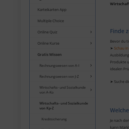
Wirtschaf
Karteikarten App
Multiple Choice
Finde z
Online Quiz
Bevor du ti
Online Kurse
➤
Schau in
Gratis Wissen
Ausbildung
Produkte un
Rechnungswesen von A-I
idealen Pr
Rechnungswesen von J-Z
➤ Suche di
Wirtschafts- und Sozialkunde
von A-Ko
Wirtschafts- und Sozialkunde
von Kp-Z
Welche
Kreditsicherung
Je nach de
kann Märkt