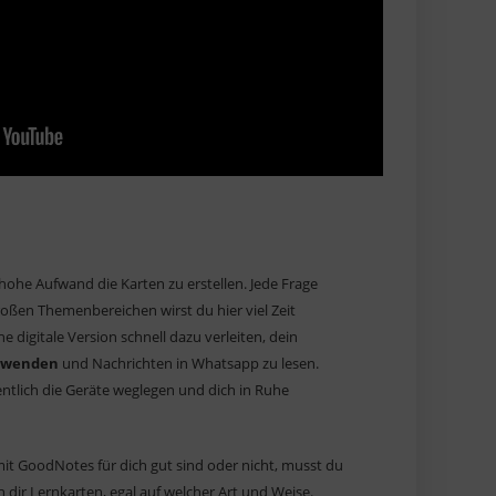
hohe Aufwand die Karten zu erstellen. Jede Frage
roßen Themenbereichen wirst du hier viel Zeit
e digitale Version schnell dazu verleiten, dein
erwenden
und Nachrichten in Whatsapp zu lesen.
entlich die Geräte weglegen und dich in Ruhe
t GoodNotes für dich gut sind oder nicht, musst du
 dir Lernkarten, egal auf welcher Art und Weise.