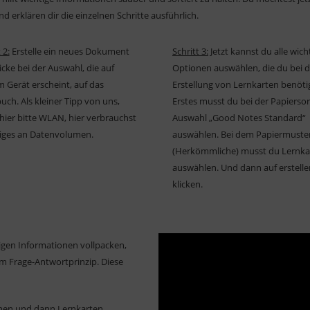
d erklären dir die einzelnen Schritte ausführlich.
 2:
Erstelle ein neues Dokument
Schritt 3:
Jetzt kannst du alle wich
icke bei der Auswahl, die auf
Optionen auswählen, die du bei d
 Gerät erscheint, auf das
Erstellung von Lernkarten benötig
uch. Als kleiner Tipp von uns,
Erstes musst du bei der Papiersor
hier bitte WLAN, hier verbrauchst
Auswahl „Good Notes Standard“
iges an Datenvolumen.
auswählen. Bei dem Papiermuste
(Herkömmliche) musst du Lernka
auswählen. Und dann auf erstelle
klicken.
igen Informationen vollpacken,
m Frage-Antwortprinzip. Diese
gehen und dann Lernkarten