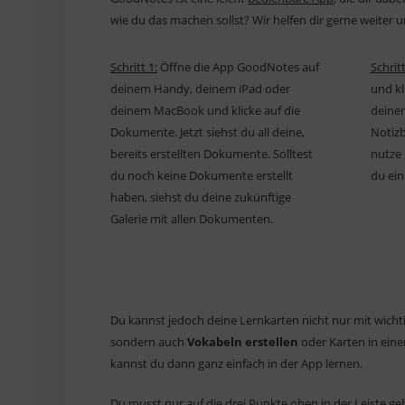
wie du das machen sollst? Wir helfen dir gerne weiter un
Schritt 1:
Öffne die App GoodNotes auf
Schritt
deinem Handy, deinem iPad oder
und kl
deinem MacBook und klicke auf die
deinem
Dokumente. Jetzt siehst du all deine,
Notizb
bereits erstellten Dokumente. Solltest
nutze 
du noch keine Dokumente erstellt
du ein
haben, siehst du deine zukünftige
Galerie mit allen Dokumenten.
Du kannst jedoch deine Lernkarten nicht nur mit wicht
sondern auch
Vokabeln erstellen
oder Karten in eine
kannst du dann ganz einfach in der App lernen.
Du musst nur auf die drei Punkte oben in der Leiste 