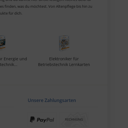
lles finden, was du möchtest. Von Altenpflege bis hin zu
ukte für dich.
ür Energie und
Elektroniker für
Anlagenmec
echnik...
Betriebstechnik Lernkarten
Lernk
0 € *
25,90 € *
25,9
Unsere Zahlungsarten