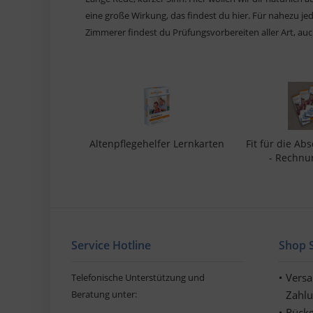
eine große Wirkung, das findest du hier. Für nahezu j
Zimmerer findest du Prüfungsvorbereiten aller Art, auch
 Lernkarten
Altenpflegehelfer Lernkarten
Fit für die Ab
- Rechnu
0 € *
25,90 € *
9,99
Service Hotline
Shop S
Vers
Telefonische Unterstützung und
Beratung unter:
Zahl
Rückg