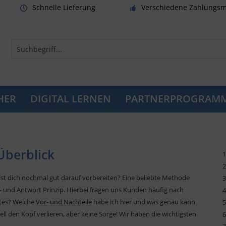
Schnelle Lieferung
Verschiedene Zahlungsm
HER
DIGITAL LERNEN
PARTNERPROGRAM
Überblick
1
2
lst dich nochmal gut darauf vorbereiten? Eine beliebte Methode
3
 und Antwort Prinzip. Hierbei fragen uns Kunden häufig nach
4
tes? Welche
Vor- und Nachteile
habe ich hier und was genau kann
5
ll den Kopf verlieren, aber keine Sorge! Wir haben die wichtigsten
6