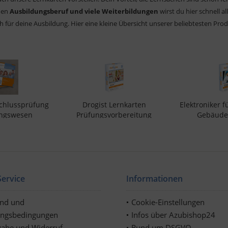
eden
Ausbildungsberuf und viele Weiterbildungen
wirst du hier schnell a
 für deine Ausbildung. Hier eine kleine Übersicht unserer beliebtesten Prod
schlussprüfung
Drogist Lernkarten
Elektroniker f
ngswesen
Prüfungsvorbereitung
Gebäudet
 € *
25,90 € *
25,9
ervice
Informationen
and und
Cookie-Einstellungen
ungsbedingungen
Infos über Azubishop24
abe und Widerruf
Rund um DSGVO