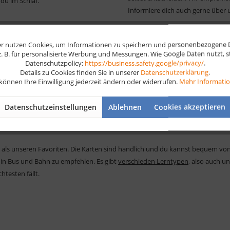
du im Schlaf.
Informiere dich auch gerne über
r nutzen Cookies, um Informationen zu speichern und personenbezogene Da
 z. B. für personalisierte Werbung und Messungen. Wie Google Daten nutzt, 
Datenschutzpolicy:
https://business.safety.google/privacy/
.
Details zu Cookies finden Sie in unserer
Datenschutzerklärung
.
 können Ihre Einwilligung jederzeit ändern oder widerrufen.
Mehr Informati
Datenschutzeinstellungen
Ablehnen
Cookies akzeptieren
 kannst diese immer schnell auf deinem Smartphone anschauen. Aber du weiß
hast du also Alternativen für ein entspanntes, aber konzentriertes Lernen.
als unseren Favoriten. Die Karten sind handlich und du kannst bequem vo
in Bus und Bahn zu empfehlen. Es gibt
verschieden Lerntypen
, also auch u
htesten fällt.