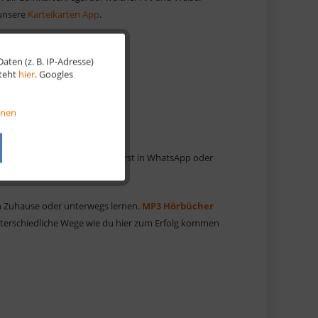
 unsere
Karteikarten App
.
ten (z. B. IP-Adresse)
Aktiv
steht
hier
. Googles
Aktiv
onen
Aktiv
t wie schnell du verleitet wirst in WhatsApp oder
Aktiv
n Zuhause oder unterwegs lernen.
MP3 Hörbücher
nterschiedliche Wege wie du hier zum Erfolg kommen