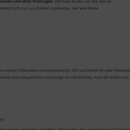
Themen und alten Prüfungen
. Hier hast du also nur das, was du
teht nicht nur aus üblichen Lernkarten. Hier eine kleine
ten unserer
Erklärvideos
sind
kostenlos
für dich und helfen dir viele Themenb
weist eine sympathische und lustige Art sein Können. Auch wir stellen uns a
en
uch unsere Lernkarten vorstellen. Dein Vorteil, die Lernsachen sind schon fer