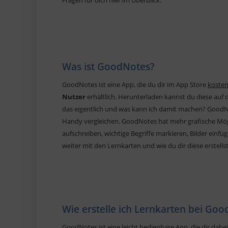
Fragen für dich hier im Überblick.
Was ist GoodNotes?
GoodNotes ist eine App, die du dir im App Store
kosten
Nutzer
erhältlich. Herunterladen kannst du diese auf 
das eigentlich und was kann ich damit machen? GoodN
Handy vergleichen. GoodNotes hat mehr grafische Mög
aufschreiben, wichtige Begriffe markieren, Bilder einfüg
weiter mit den Lernkarten und wie du dir diese erstellst
Wie erstelle ich Lernkarten bei Go
GoodNotes ist eine leicht
bedienbare App
, die dir dab