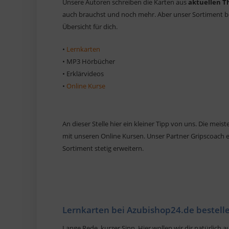
Unsere Autoren schreiben die Karten aus
aktuellen 
auch brauchst und noch mehr. Aber unser Sortiment bes
Übersicht für dich.
•
Lernkarten
• MP3 Hörbücher
• Erklärvideos
•
Online Kurse
An dieser Stelle hier ein kleiner Tipp von uns. Die meis
mit unseren Online Kursen. Unser Partner Gripscoach er
Sortiment stetig erweitern.
Lernkarten bei Azubishop24.de bestell
Lange Rede, kurzer Sinn. Hier wollen wir dir natürlich a