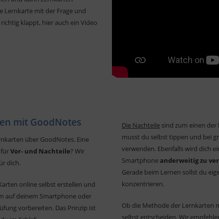
 Lernkarte mit der Frage und
richtig klappt, hier auch ein Video
rten mit GoodNotes
Die Nachteile
sind zum einen der 
musst du selbst tippen und bei g
ernkarten über GoodNotes. Eine
verwenden. Ebenfalls wird dich ein
 für
Vor- und Nachteile
? Wir
Smartphone
anderweitig zu v
r dich.
Gerade beim Lernen sollst du eig
konzentrieren.
Karten online selbst erstellen und
uem auf deinem Smartphone oder
Ob die Methode der Lernkarten mi
üfung vorbereiten. Das Prinzip ist
selbst entscheiden. Wir empfehlen