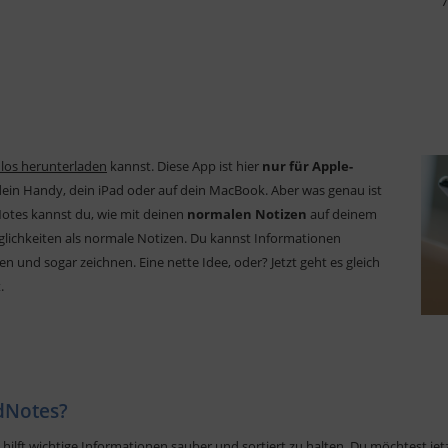
7
los herunterladen
kannst. Diese App ist hier
nur für Apple-
dein Handy, dein iPad oder auf dein MacBook. Aber was genau ist
otes kannst du, wie mit deinen
normalen Notizen
auf deinem
lichkeiten als normale Notizen. Du kannst Informationen
en und sogar zeichnen. Eine nette Idee, oder? Jetzt geht es gleich
.
odNotes?
ei hilft wichtige Informationen sauber und sortiert zu halten. Du möchtest j