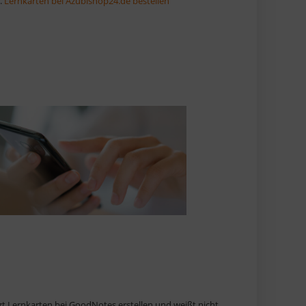
.
Lernkarten bei Azubishop24.de bestellen
etzt Lernkarten bei GoodNotes erstellen und weißt nicht