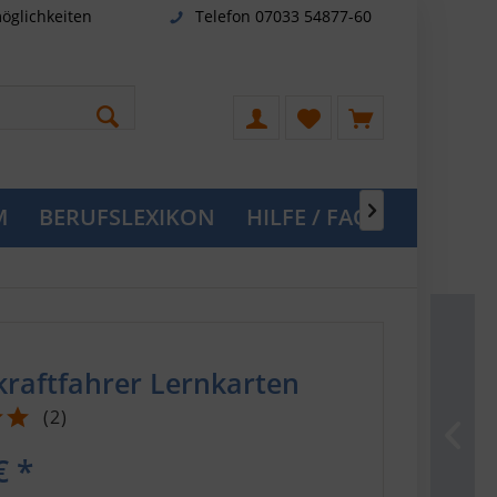
öglichkeiten
Telefon 07033 54877-60
M
BERUFSLEXIKON
HILFE / FAQ

kraftfahrer Lernkarten
(
2
)
€ *