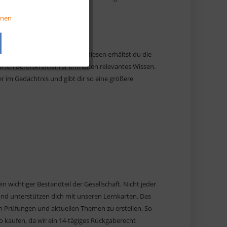
Aktiv
onen
Aktiv
mit unseren Lernkarten. Mit diesen erhältst du die
arten Berufskraftfahrer enthalten relevantes Wissen.
Aktiv
r im Gedächtnis und gibt dir so eine größere
in wichtiger Bestandteil der Gesellschaft. Nicht jeder
 und unterstützen dich mit unseren Lernkarten. Das
 Prüfungen und aktuellen Themen zu erstellen. So
 kaufen, da wir ein 14-tägiges Rückgaberecht