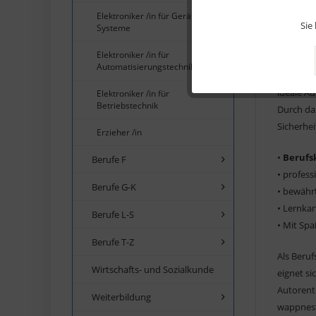
deine Prü
Elektroniker /in für Geräte und
Marketing
Sie
Systeme
Mit Le
Elektroniker /in für
Tracking
Automatisierungstechnik
Wir unter
ideale Au
Elektroniker /in für
Service
Betriebstechnik
Durch das
Sicherhei
Erzieher /in
•
Berufs
Berufe F
• profes
Berufe G-K
• bewähr
• Lernka
Berufe L-S
• Mit Spa
Berufe T-Z
Als Beruf
Wirtschafts- und Sozialkunde
eignet si
Autorent
Weiterbildung
wappnest