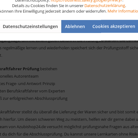
Details zu Cookies finden Sie in unserer
Datenschutzerklärung
.
fung starten kannst.
 können Ihre Einwilligung jederzeit ändern oder widerrufen.
Mehr Informati
rnkarten Berufskraftfahrer zum Erfolg
Datenschutzeinstellungen
Ablehnen
Cookies akzeptieren
stützen dich auf deinem Weg zu deiner Abschlussprüfung Berufskraftfahrer 
sgangslage, um mit einem guten Gefühl in die Prüfung zu starten. Die Lernk
 regelmäßige lernen und wiederholen speichert sich der Prüfungsstoff siche
t.
kraftfahrer Prüfung
bestehen
sionelles Autorenteam
tes Frage- und Antwort Prinzip
rten Berufskraftfahrer vom Experten
ß zur erfolgreichen Abschlussprüfung
skraftfahrer stellst du überall die Lieferung der Waren sicher und bist somit e
ch hierfür. Um diesen schweren Weg zu meistern, helfen wir dir gerne dabei
eam von Azubishop24.de versucht möglichst prüfungsnahe Fragen aus alten
 du dich für die Abschlussprüfung. Du kannst unsere Lernkarten ohne Risiko