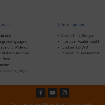
ervice
Informationen
and und
Cookie-Einstellungen
ungsbedingungen
Infos über Azubishop24
abe und Widerruf
Rund um DSGVO
rufsformular zum
Impressum und Kontakt
rucken
meine
häftsbedingungen
* Alle Preise inkl. gesetzl. Mehrwertsteuer zzgl.
Versandkosten