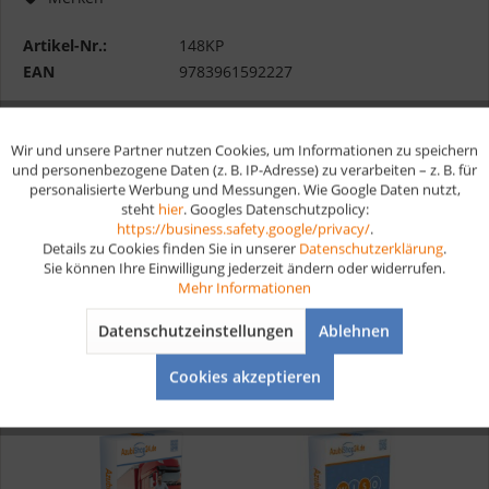
Artikel-Nr.:
148KP
EAN
9783961592227
Vorteile
Wir und unsere Partner nutzen Cookies, um Informationen zu speichern
Aktiv
Funktionale
Kostenloser Versand ab € 35,- Bestellwert
und personenbezogene Daten (z. B. IP-Adresse) zu verarbeiten – z. B. für
personalisierte Werbung und Messungen. Wie Google Daten nutzt,
Schnelle Lieferung
steht
hier
. Googles Datenschutzpolicy:
Aktiv
Marketing
Verschiedene Zahlungsmöglichkeiten
https://business.safety.google/privacy/
.
Details zu Cookies finden Sie in unserer
Datenschutzerklärung
.
Sie können Ihre Einwilligung jederzeit ändern oder widerrufen.
Aktiv
Tracking
Mehr Informationen
Datenschutzeinstellungen
Ablehnen
Aktiv
Service
Das Set besteht aus
Cookies akzeptieren