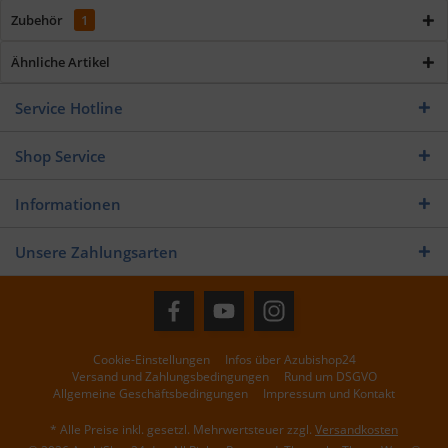
Zubehör
1
Ähnliche Artikel
Service Hotline
Shop Service
Informationen
Unsere Zahlungsarten
Cookie-Einstellungen
Infos über Azubishop24
Versand und Zahlungsbedingungen
Rund um DSGVO
Allgemeine Geschäftsbedingungen
Impressum und Kontakt
* Alle Preise inkl. gesetzl. Mehrwertsteuer zzgl.
Versandkosten