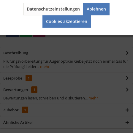
Kostenloser Versand ab € 35,- Bestellwert
Schnelle Lieferung
Datenschutzeinstellungen
Ablehnen
Aktiv
Service
Verschiedene Zahlungsmöglichkeiten
Cookies akzeptieren
Beschreibung
Prüfungsvorbereitung für Augenoptiker Gebe jetzt noch einmal Gas für
die Prüfung! Leider...
mehr
Leseprobe
1
Bewertungen
1
Bewertungen lesen, schreiben und diskutieren...
mehr
Zubehör
1
Ähnliche Artikel