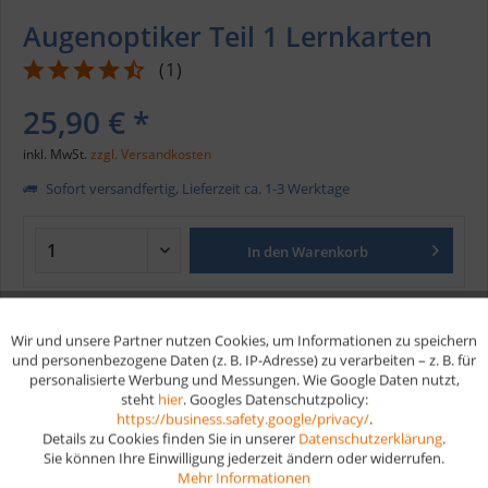
Augenoptiker Teil 1 Lernkarten
(
1
)
25,90 € *
inkl. MwSt.
zzgl. Versandkosten
Sofort versandfertig, Lieferzeit ca. 1-3 Werktage
In den
Warenkorb
Merken
Wir und unsere Partner nutzen Cookies, um Informationen zu speichern
Aktiv
Funktionale
und personenbezogene Daten (z. B. IP-Adresse) zu verarbeiten – z. B. für
Artikel-Nr.:
137T1
personalisierte Werbung und Messungen. Wie Google Daten nutzt,
EAN
9783961591336
steht
hier
. Googles Datenschutzpolicy:
Aktiv
Marketing
https://business.safety.google/privacy/
.
Details zu Cookies finden Sie in unserer
Datenschutzerklärung
.
Vorteile
Sie können Ihre Einwilligung jederzeit ändern oder widerrufen.
Aktiv
Tracking
Mehr Informationen