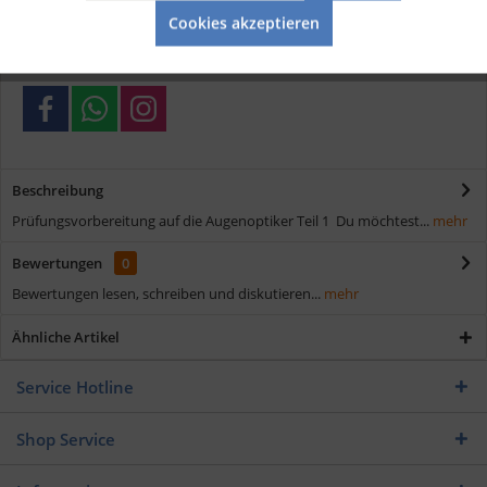
Cookies akzeptieren
Schnelle Lieferung
Verschiedene Zahlungsmöglichkeiten
Beschreibung
Prüfungsvorbereitung auf die Augenoptiker Teil 1 Du möchtest...
mehr
Bewertungen
0
Bewertungen lesen, schreiben und diskutieren...
mehr
Ähnliche Artikel
Service Hotline
Shop Service