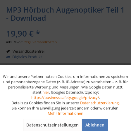
MP3 Hörbuch Augenoptiker Teil 1
- Download
19,90 € *
inkl. MwSt.
zzgl. Versandkosten
Versandkostenfrei
Digitales Produkt
In den
Warenkorb
Wir und unsere Partner nutzen Cookies, um Informationen zu speichern
Aktiv
Funktionale
und personenbezogene Daten (z. B. IP-Adresse) zu verarbeiten – z. B. für
personalisierte Werbung und Messungen. Wie Google Daten nutzt,
Merken
steht
hier
. Googles Datenschutzpolicy:
Aktiv
Marketing
https://business.safety.google/privacy/
.
Details zu Cookies finden Sie in unserer
Datenschutzerklärung
.
Artikel-Nr.:
HB137T1
Sie können Ihre Einwilligung jederzeit ändern oder widerrufen.
Aktiv
Tracking
Mehr Informationen
Vorteile
Datenschutzeinstellungen
Ablehnen
Aktiv
Service
Kostenloser Versand ab € 35,- Bestellwert