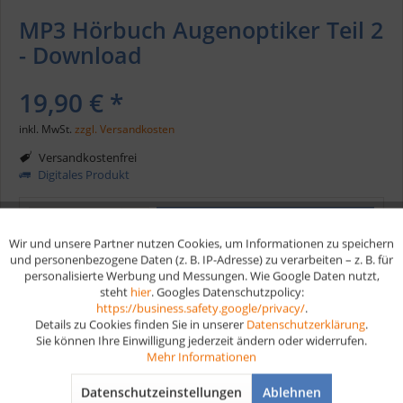
MP3 Hörbuch Augenoptiker Teil 2
- Download
19,90 € *
inkl. MwSt.
zzgl. Versandkosten
Versandkostenfrei
Digitales Produkt
In den
Warenkorb
Wir und unsere Partner nutzen Cookies, um Informationen zu speichern
Aktiv
Funktionale
und personenbezogene Daten (z. B. IP-Adresse) zu verarbeiten – z. B. für
personalisierte Werbung und Messungen. Wie Google Daten nutzt,
Merken
steht
hier
. Googles Datenschutzpolicy:
Aktiv
Marketing
https://business.safety.google/privacy/
.
Artikel-Nr.:
HB137T2
Details zu Cookies finden Sie in unserer
Datenschutzerklärung
.
Sie können Ihre Einwilligung jederzeit ändern oder widerrufen.
Aktiv
Tracking
Mehr Informationen
Vorteile
Datenschutzeinstellungen
Ablehnen
Kostenloser Versand ab € 35,- Bestellwert