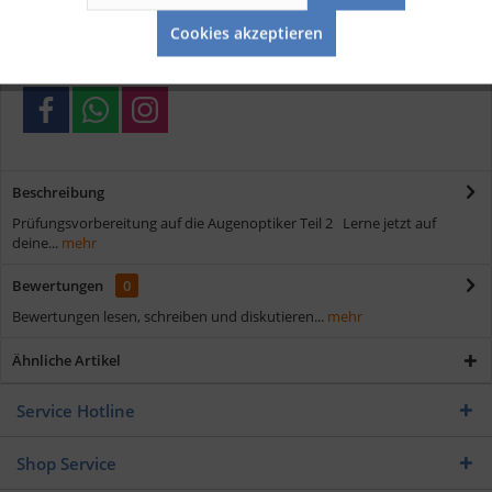
Aktiv
Service
Schnelle Lieferung
Cookies akzeptieren
Verschiedene Zahlungsmöglichkeiten
Beschreibung
Prüfungsvorbereitung auf die Augenoptiker Teil 2 Lerne jetzt auf
deine...
mehr
Bewertungen
0
Bewertungen lesen, schreiben und diskutieren...
mehr
Ähnliche Artikel
Service Hotline
Shop Service