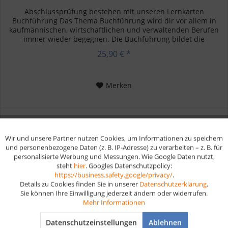
Abschlussprüfung bestehen mit unseren Lernkarten
Buchführung Das Thema Buchführung wird dir vor allem in
kaufmännischen, wirtschaftlichen und verwaltenden Berufen
immer wieder begegnen. Die Buchführung bildet die
Grundlage aller...
25,90 € *
Merken
Wir und unsere Partner nutzen Cookies, um Informationen zu speichern
Aktiv
Funktionale
und personenbezogene Daten (z. B. IP-Adresse) zu verarbeiten – z. B. für
personalisierte Werbung und Messungen. Wie Google Daten nutzt,
steht
hier
. Googles Datenschutzpolicy:
Aktiv
Marketing
https://business.safety.google/privacy/
.
Details zu Cookies finden Sie in unserer
Datenschutzerklärung
.
Sie können Ihre Einwilligung jederzeit ändern oder widerrufen.
Aktiv
Tracking
Mehr Informationen
Datenschutzeinstellungen
Ablehnen