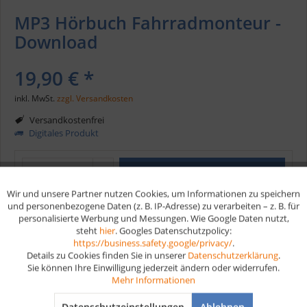
MP3 Hörbuch Fahrradmonteur -
Download
19,90 € *
inkl. MwSt.
zzgl. Versandkosten
Versandkostenfrei
Digitales Produkt
In den
Warenkorb
Wir und unsere Partner nutzen Cookies, um Informationen zu speichern
Aktiv
Funktionale
und personenbezogene Daten (z. B. IP-Adresse) zu verarbeiten – z. B. für
Merken
personalisierte Werbung und Messungen. Wie Google Daten nutzt,
steht
hier
. Googles Datenschutzpolicy:
Aktiv
Marketing
https://business.safety.google/privacy/
.
Artikel-Nr.:
HB310
Details zu Cookies finden Sie in unserer
Datenschutzerklärung
.
EAN
9783961599387
Sie können Ihre Einwilligung jederzeit ändern oder widerrufen.
Aktiv
Tracking
Mehr Informationen
Vorteile
Datenschutzeinstellungen
Ablehnen