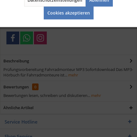
Aktiv
Service
Kostenloser Versand ab € 35,- Bestellwert
Cookies akzeptieren
Schnelle Lieferung
Verschiedene Zahlungsmöglichkeiten
Beschreibung
Prüfungsvorbereitung Fahrradmonteur MP3 Sofortdownload Das MP3-
Hörbuch für Fahrradmonteure ist...
mehr
Bewertungen
0
Bewertungen lesen, schreiben und diskutieren...
mehr
Ähnliche Artikel
Service Hotline
Shop Service