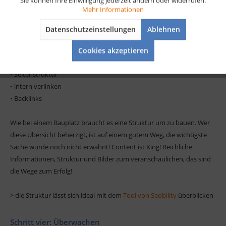
Sie können Ihre Einwilligung jederzeit ändern oder widerrufen.
es Regeln zu befolgen und diese step by step umzusetzen. Damit das
Aktiv
Tracking
Mehr Informationen
richtig klappt hat unser Bär eine Übersicht für euch um
eine
Struktur
umzusetzen.
Datenschutzeinstellungen
Ablehnen
Aktiv
Service
• Meta Title und Description
Cookies akzeptieren
• Seitenqualität
• Seitenstruktur
• intern verlinken
• Backlinks
Wie bei einem Bauplatz braucht es eine Struktur um zu bauen. Wer
diese Übersicht beherzigt, ist auf einem gutem Weg, die wichtigste
Sache wurde noch nicht erwähnt! Content ist King! Reichliche
Informationen, Struktur und Bilder zum veranschaulichen, das sind
die Wege zum Erfolg!
> die Struktur lässt sich ideal mit dem
Tool von Seobility
überblicken
Schritt vier: Überwachen