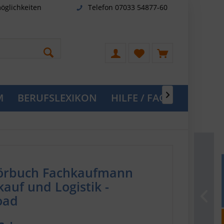
öglichkeiten
Telefon 07033 54877-60
M
BERUFSLEXIKON
HILFE / FAQ

örbuch Fachkaufmann
kauf und Logistik -
oad