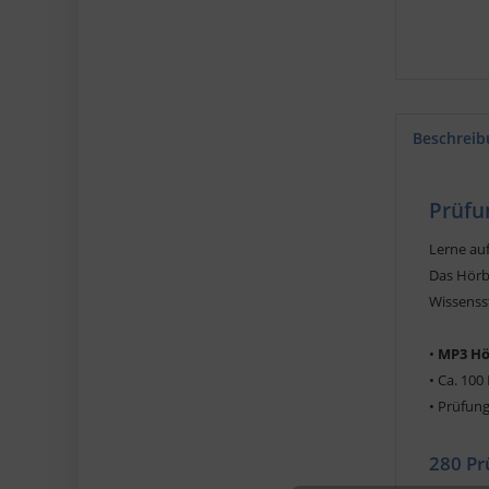
Beschreib
Prüfu
Lerne au
Das Hörbu
Wissenss
•
MP3 Hö
• Ca. 100
•
Prüfung
280 Pr