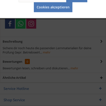
Aktiv
Service
Schnelle Lieferung
Cookies akzeptieren
Verschiedene Zahlungsmöglichkeiten
Beschreibung
Sichere dir noch heute die passenden Lernmaterialien für deine
Prüfung Gepr. Betriebswirt...
mehr
Bewertungen
0
Bewertungen lesen, schreiben und diskutieren...
mehr
Ähnliche Artikel
Service Hotline
Shop Service