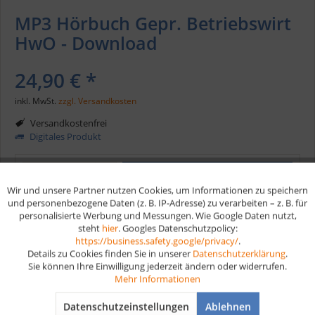
MP3 Hörbuch Gepr. Betriebswirt
HwO - Download
24,90 € *
inkl. MwSt.
zzgl. Versandkosten
Versandkostenfrei
Digitales Produkt
In den
Warenkorb
Wir und unsere Partner nutzen Cookies, um Informationen zu speichern
Aktiv
Funktionale
und personenbezogene Daten (z. B. IP-Adresse) zu verarbeiten – z. B. für
personalisierte Werbung und Messungen. Wie Google Daten nutzt,
Merken
steht
hier
. Googles Datenschutzpolicy:
Aktiv
Marketing
https://business.safety.google/privacy/
.
Artikel-Nr.:
HB207N
Details zu Cookies finden Sie in unserer
Datenschutzerklärung
.
Sie können Ihre Einwilligung jederzeit ändern oder widerrufen.
Aktiv
Tracking
Mehr Informationen
Vorteile
Datenschutzeinstellungen
Ablehnen
Kostenloser Versand ab € 35,- Bestellwert