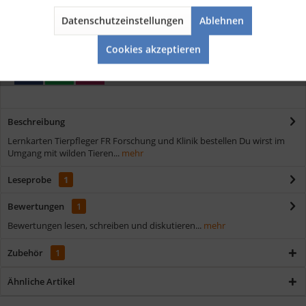
Kostenloser Versand ab € 35,- Bestellwert
Schnelle Lieferung
Datenschutzeinstellungen
Ablehnen
Aktiv
Service
Verschiedene Zahlungsmöglichkeiten
Cookies akzeptieren
Beschreibung
Lernkarten Tierpfleger FR Forschung und Klinik bestellen Du wirst im
Umgang mit wilden Tieren...
mehr
Leseprobe
1
Bewertungen
1
Bewertungen lesen, schreiben und diskutieren...
mehr
Zubehör
1
Ähnliche Artikel