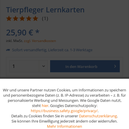
Tierpfleger Lernkarten
(
1
)
25,90 € *
inkl. MwSt.
zzgl. Versandkosten
Sofort versandfertig, Lieferzeit ca. 1-3 Werktage
In den
Warenkorb
Merken
Wir und unsere Partner nutzen Cookies, um Informationen zu speichern
Aktiv
Funktionale
und personenbezogene Daten (z. B. IP-Adresse) zu verarbeiten – z. B. für
Artikel-Nr.:
202
personalisierte Werbung und Messungen. Wie Google Daten nutzt,
EAN
9783961593170
steht
hier
. Googles Datenschutzpolicy:
Aktiv
Marketing
https://business.safety.google/privacy/
.
Details zu Cookies finden Sie in unserer
Datenschutzerklärung
.
Vorteile
Sie können Ihre Einwilligung jederzeit ändern oder widerrufen.
Aktiv
Tracking
Mehr Informationen