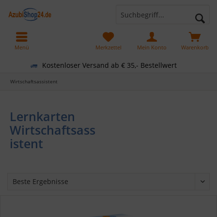
Menü
Merkzettel
Mein Konto
Warenkorb
Kostenloser Versand ab € 35,- Bestellwert
Wirtschaftsassistent
Lernkarten
Wirtschaftsass
istent
• Lernkarten für deine
Weiterbildung
• 280 prüfungsnahe Fragen
•
Wirtschaftsassistent Prüfungs