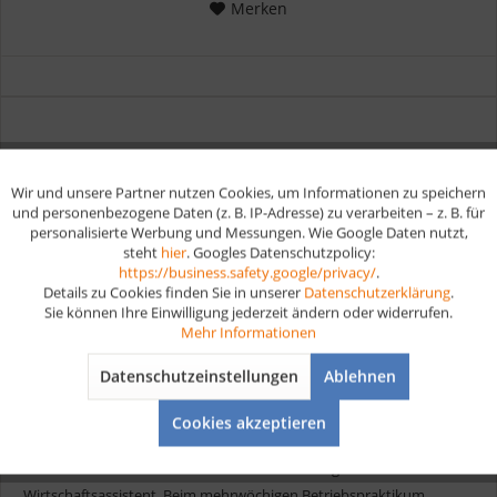
Merken
Wie läuft die Weiterbildung
Wirtschaftsassistent ab?
Wir und unsere Partner nutzen Cookies, um Informationen zu speichern
Aktiv
Funktionale
und personenbezogene Daten (z. B. IP-Adresse) zu verarbeiten – z. B. für
personalisierte Werbung und Messungen. Wie Google Daten nutzt,
Der Wirtschaftsassistent heißt auch kaufmännischer Assistent, je
steht
hier
. Googles Datenschutzpolicy:
Aktiv
nach Bundesland. Die Weiterbildung ist schulisch und dauert in der
Marketing
https://business.safety.google/privacy/
.
Regel zwei Jahre, abhängig vom gewählten Schwerpunkt. Mit dem
Details zu Cookies finden Sie in unserer
Datenschutzerklärung
.
Sie können Ihre Einwilligung jederzeit ändern oder widerrufen.
Abschluss der Weiterbildung erhältst du die Fachhochschulreife und
Aktiv
Tracking
Mehr Informationen
kannst dann dein Abitur machen, falls du dieses noch nicht in der
Tasche hast.
Datenschutzeinstellungen
Ablehnen
Aktiv
Service
Dieser Beruf ist ziemlich abwechslungsreich und es gibt
Cookies akzeptieren
verschiedene Richtungen, in die du gehen kannst. Dadurch findest
du auch in den meisten Brachen eine Anstellung als
Wirtschaftsassistent. Beim mehrwöchigen Betriebspraktikum