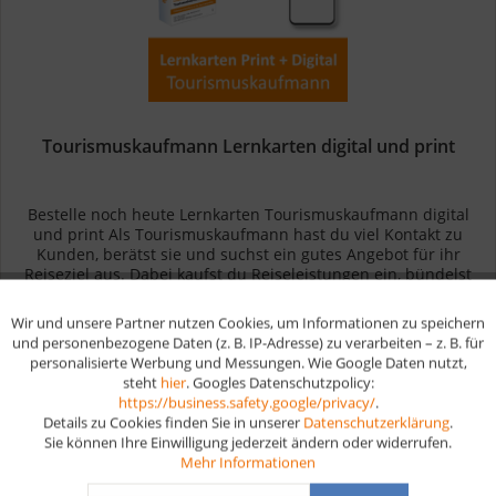
Tourismuskaufmann Lernkarten digital und print
Bestelle noch heute Lernkarten Tourismuskaufmann digital
und print Als Tourismuskaufmann hast du viel Kontakt zu
Kunden, berätst sie und suchst ein gutes Angebot für ihr
Reiseziel aus. Dabei kaufst du Reiseleistungen ein, bündelst
sie zu...
39,90 € *
42,80 € *
Wir und unsere Partner nutzen Cookies, um Informationen zu speichern
Aktiv
Funktionale
und personenbezogene Daten (z. B. IP-Adresse) zu verarbeiten – z. B. für
personalisierte Werbung und Messungen. Wie Google Daten nutzt,
Merken
steht
hier
. Googles Datenschutzpolicy:
Aktiv
Marketing
https://business.safety.google/privacy/
.
Details zu Cookies finden Sie in unserer
Datenschutzerklärung
.
Sie können Ihre Einwilligung jederzeit ändern oder widerrufen.
Aktiv
Tracking
Mehr Informationen