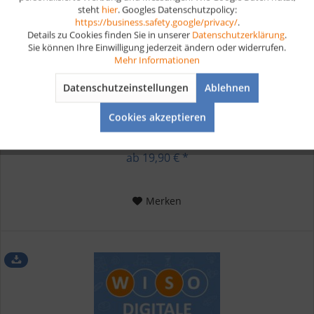
steht
hier
. Googles Datenschutzpolicy:
Aktiv
Marketing
https://business.safety.google/privacy/
.
Details zu Cookies finden Sie in unserer
Datenschutzerklärung
.
Sie können Ihre Einwilligung jederzeit ändern oder widerrufen.
Verkäufer Lernkarten Digital
Aktiv
Tracking
Mehr Informationen
Datenschutzeinstellungen
Ablehnen
Aktiv
Digitale Lernkarten für deine Prüfungsvorbereitung Verkäufer
Service
In deiner Ausbildung zum Verkäufer wirst du viele wichtige
Cookies akzeptieren
Fähigkeiten erlernen, um erfolgreich im Einzelhandel tätig zu
sein. Du wirst in erster Linie lernen, Kunden...
ab 19,90 € *
Merken