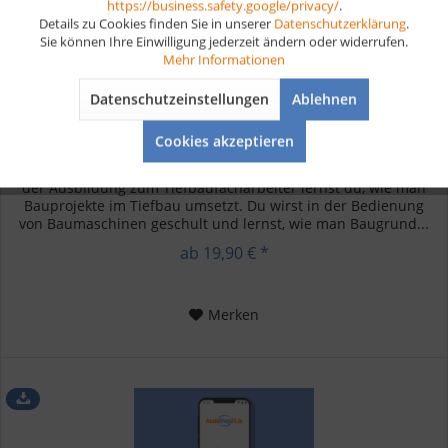
https://business.safety.google/privacy/
.
Details zu Cookies finden Sie in unserer
Datenschutzerklärung
.
Sie können Ihre Einwilligung jederzeit ändern oder widerrufen.
Aktiv
Tracking
Mehr Informationen
Datenschutzeinstellungen
Ablehnen
Tiefbaufacharbeiter Lernkarten digital
Aktiv
Service
Cookies akzeptieren
Digitale Lernkarten für die Tiefbaufacharbeiter Ausbildung In
der Ausbildung zum Tiefbaufacharbeiter lernst du, wie man
Bauprojekte im Tiefbau umsetzt. Du wirst in der Bedienung
von Baumaschinen geschult und lernst, wie man Baugrund...
ab 19,90 € *
Merken