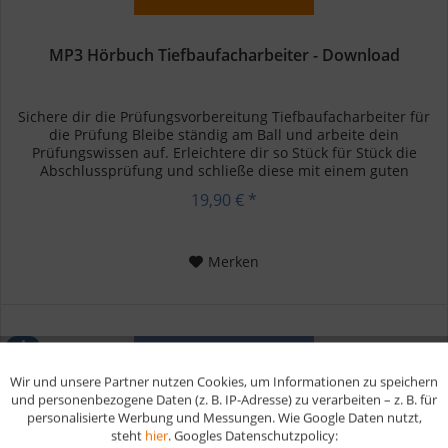
MP3 Hörbuch Tiefbaufacharbeiter - Download
Sichere dir die Prüfungsvorbereitung Tiefbaufacharbeiter für
die Prüfung Bleibe ständig am Ball und arbeite dein
Prüfungswissen auf. Erleichtere dir so Stück für Stück die
Abschlussprüfung und schließe diese mit einem guten
Ergebnis ab....
19,90 € *
Merken
Wir und unsere Partner nutzen Cookies, um Informationen zu speichern
Aktiv
Funktionale
und personenbezogene Daten (z. B. IP-Adresse) zu verarbeiten – z. B. für
personalisierte Werbung und Messungen. Wie Google Daten nutzt,
steht
hier
. Googles Datenschutzpolicy:
Aktiv
Marketing