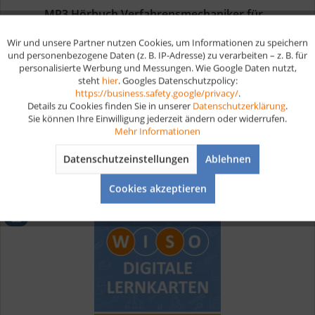
MP3 Hörbuch Verfahrensmechaniker für...
Wir und unsere Partner nutzen Cookies, um Informationen zu speichern
Aktiv
Funktionale
und personenbezogene Daten (z. B. IP-Adresse) zu verarbeiten – z. B. für
Prüfungsvorbereitung Verfahrensmechaniker für
personalisierte Werbung und Messungen. Wie Google Daten nutzt,
Beschichtungstechnik MP3 Sofortdownload Nutze unsere
steht
hier
. Googles Datenschutzpolicy:
Lernkarten als Hörbuch, um dich optimal auf deine
Aktiv
Marketing
https://business.safety.google/privacy/
.
Ausbildung Verfahrensmechaniker für Beschichtungstechnik
Details zu Cookies finden Sie in unserer
Datenschutzerklärung
.
vorzubereiten. Unsere digitalen...
19,90 € *
Sie können Ihre Einwilligung jederzeit ändern oder widerrufen.
Aktiv
Tracking
Mehr Informationen
Datenschutzeinstellungen
Ablehnen
Merken
Aktiv
Service
Cookies akzeptieren