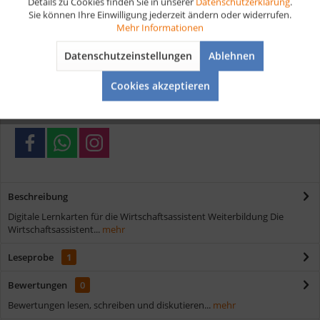
Details zu Cookies finden Sie in unserer
Datenschutzerklärung
.
Artikel-Nr.:
D263
Sie können Ihre Einwilligung jederzeit ändern oder widerrufen.
Aktiv
Tracking
Mehr Informationen
Vorteile
Datenschutzeinstellungen
Ablehnen
Aktiv
Service
Kostenloser Versand ab € 35,- Bestellwert
Cookies akzeptieren
Schnelle Lieferung
Verschiedene Zahlungsmöglichkeiten
Beschreibung
Digitale Lernkarten für die Wirtschaftsassistent Weiterbildung Die
Wirtschaftsassistent...
mehr
Leseprobe
1
Bewertungen
0
Bewertungen lesen, schreiben und diskutieren...
mehr