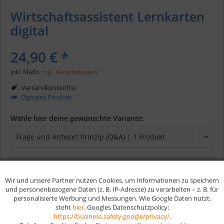
Wirtschaftsassistent Lernkarten
digital
24,90 € *
inkl. MwSt.
zzgl. Versandkosten
Versandkostenfrei
Digitales Produkt
Wähle hier deine gewünschte Variante:
In den
Warenkorb
Wir und unsere Partner nutzen Cookies, um Informationen zu speichern
Aktiv
Funktionale
und personenbezogene Daten (z. B. IP-Adresse) zu verarbeiten – z. B. für
personalisierte Werbung und Messungen. Wie Google Daten nutzt,
Merken
steht
hier
. Googles Datenschutzpolicy:
Aktiv
Marketing
https://business.safety.google/privacy/
.