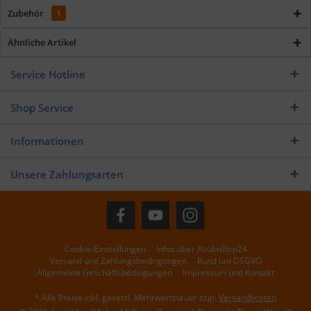
Zubehör
1
Ähnliche Artikel
Service Hotline
Shop Service
Informationen
Unsere Zahlungsarten
Cookie-Einstellungen
Infos über Azubishop24
Versand und Zahlungsbedingungen
Rund um DSGVO
Allgemeine Geschäftsbedingungen
Impressum und Kontakt
* Alle Preise inkl. gesetzl. Mehrwertsteuer zzgl.
Versandkosten