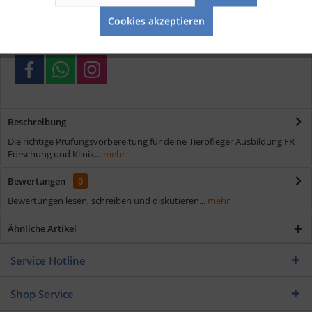
Aktiv
Service
Schnelle Lieferung
Cookies akzeptieren
Verschiedene Zahlungsmöglichkeiten
Beschreibung
Die richtige Prüfungsvorbereitung für deine Tierpfleger Ausbildung FR
Forschung und Klinik...
mehr
Bewertungen
0
Bewertungen lesen, schreiben und diskutieren...
mehr
Ähnliche Artikel
Service Hotline
Shop Service