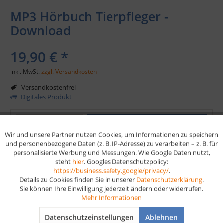
MP3 Hörbuch Tierpfleger -
Download
19,90 € *
inkl. MwSt.
zzgl. Versandkosten
Versandkostenfrei
Digitales Produkt
In den
Warenkorb
Wir und unsere Partner nutzen Cookies, um Informationen zu speichern
Aktiv
Funktionale
und personenbezogene Daten (z. B. IP-Adresse) zu verarbeiten – z. B. für
personalisierte Werbung und Messungen. Wie Google Daten nutzt,
Merken
steht
hier
. Googles Datenschutzpolicy:
Aktiv
Marketing
https://business.safety.google/privacy/
.
Artikel-Nr.:
HB202
Details zu Cookies finden Sie in unserer
Datenschutzerklärung
.
Sie können Ihre Einwilligung jederzeit ändern oder widerrufen.
Aktiv
Tracking
Mehr Informationen
Vorteile
Datenschutzeinstellungen
Ablehnen
Kostenloser Versand ab € 35,- Bestellwert