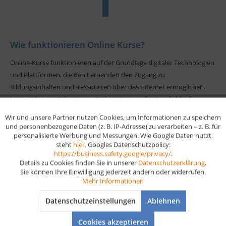
Wie funktionieren Online Kurse?
Online-Kurse funktionieren auf der Grundlage digitaler Technologien
und Plattformen, die den Lernenden den Zugang zu
Bildungsinhalten und -ressourcen über das Internet ermöglichen.
Hier sind einige Schritte, wie Online-Kurse in der Regel ablaufen:
Wir und unsere Partner nutzen Cookies, um Informationen zu speichern
Aktiv
Funktionale
1. Registrierung:
Du registrierst dich für den Online-Kurs auf der
und personenbezogene Daten (z. B. IP-Adresse) zu verarbeiten – z. B. für
entsprechenden Plattform oder Website. In einigen Fällen ist
personalisierte Werbung und Messungen. Wie Google Daten nutzt,
steht
hier
. Googles Datenschutzpolicy:
möglicherweise eine Gebühr erforderlich, um auf den Kurs zugreifen
Aktiv
Marketing
https://business.safety.google/privacy/
.
zu können.
Details zu Cookies finden Sie in unserer
Datenschutzerklärung
.
Sie können Ihre Einwilligung jederzeit ändern oder widerrufen.
Aktiv
Tracking
2. Zugang zum Kursmaterial:
Nach der Registrierung erhältst du
Mehr Informationen
Zugang zum Kursmaterial, das in verschiedenen Formen vorliegen
Datenschutzeinstellungen
Ablehnen
kann, wie zum Beispiel Videos, Texte, Präsentationen oder
Aktiv
Service
interaktive Übungen. Dieses Material deckt den Kursinhalt ab und
Cookies akzeptieren