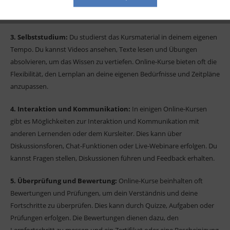
steht dir normalerweise in einem strukturierten Format zur
Verfügung.
3. Selbststudium:
Du studierst das Kursmaterial in deinem eigenen
Tempo. Du kannst Videos ansehen, Texte lesen und Übungen
absolvieren, um das Wissen zu vertiefen. Online-Kurse bieten oft die
Flexibilität, den Lernplan an deine eigenen Bedürfnisse und Zeitpläne
anzupassen.
4. Interaktion und Kommunikation:
In einigen Online-Kursen
gibt es Möglichkeiten zur Interaktion und Kommunikation mit
anderen Lernenden oder dem Kursleiter. Dies kann über
Diskussionsforen, Chat-Funktionen oder Live-Webinare erfolgen. Du
kannst Fragen stellen, Diskussionen führen und Feedback erhalten.
5. Überprüfung und Bewertung:
Online-Kurse beinhalten oft
Bewertungen und Prüfungen, um dein Verständnis und deine
Fortschritte zu überprüfen. Dies kann durch Quizze, Aufgaben oder
Prüfungen erfolgen. Die Bewertungen dienen dazu, den