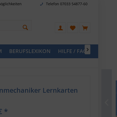
öglichkeiten
Telefon 07033 54877-60
M
BERUFSLEXIKON
HILFE / FAQ

nmechaniker Lernkarten
€ *