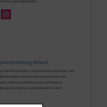
ne Zahlungsmöglichkeiten
gsvorbereitung sichern
ung und die Reparatur von technischen Systemen und
talle bearbeitet und wie man pneumatische und
asser, Heizung und Klima plant und einbaut.
bildung. Nach deiner Ausbildung kannst du in