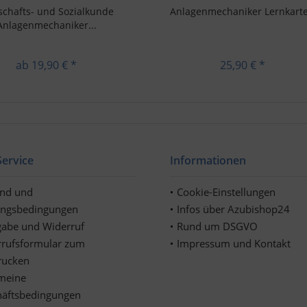
schafts- und Sozialkunde
Anlagenmechaniker Lernkart
Anlagenmechaniker...
ab 19,90 € *
25,90 € *
ervice
Informationen
and und
Cookie-Einstellungen
ungsbedingungen
Infos über Azubishop24
abe und Widerruf
Rund um DSGVO
rufsformular zum
Impressum und Kontakt
rucken
meine
häftsbedingungen