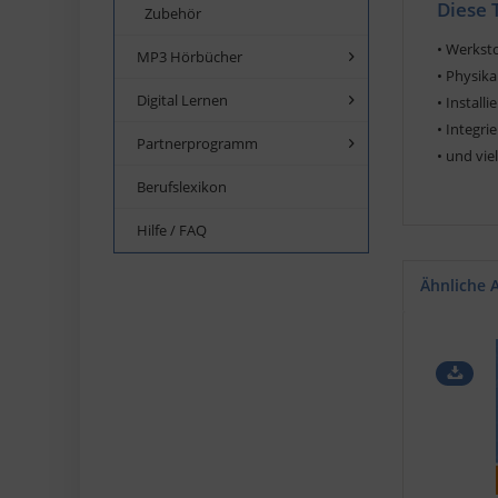
Diese 
Zubehör
• Werkst
MP3 Hörbücher
• Physik
Digital Lernen
• Instal
• Integr
Partnerprogramm
• und vie
Berufslexikon
Hilfe / FAQ
Ähnliche A