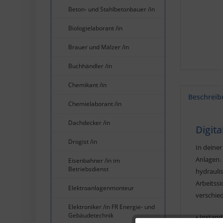
Beton- und Stahlbetonbauer /in
Biologielaborant /in
Brauer und Mälzer /in
Buchhändler /in
Chemikant /in
Beschreib
Chemielaborant /in
Dachdecker /in
Digit
Drogist /in
In deine
Anlagen.
Eisenbahner /in im
Betriebsdienst
hydraulis
Arbeitssi
Elektroanlagenmonteur
verschie
Elektroniker /in FR Energie- und
Gebäudetechnik
• Instan