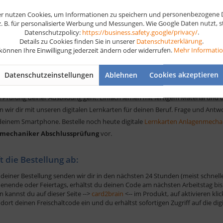
tur von Anlagen
r nutzen Cookies, um Informationen zu speichern und personenbezogene Da
sche Zeichnungen
 z. B. für personalisierte Werbung und Messungen. Wie Google Daten nutzt, 
ationen
Datenschutzpolicy:
https://business.safety.google/privacy/
.
Details zu Cookies finden Sie in unserer
Datenschutzerklärung
.
, Heizung und Klima
 können Ihre Einwilligung jederzeit ändern oder widerrufen.
Mehr Informati
gsvorbereitung der besonderen Art
Datenschutzeinstellungen
Ablehnen
Cookies akzeptieren
ht eine Lösung, um schnell und einfach zum Ziel zu kommen. So ist das in a
 Prüfung deiner Ausbildung geht. Einfach lernen mit fertigem Material und 
n wir dir mit unseren digitalen Lernkarten für deinen Beruf. Frage und Ant
deinem Smartphone. Bestelle noch heute digitale
Lernkarten Anlagenmecha
mechaniker Abschlussprüfung
vor.
ft die Bestellung ab:
deiner Bestellung senden wir dir in den nächsten 24 Stunden (meist schnelle
nende oder Feiertags, erhältst du deinen Code am nächsten Arbeitstag bis 
n kannst du auf dieser Seite -->
card2brain
<-- im Produkt, auf aktivieren kli
dort deinen Freischaltcode ein und du erhältst sofortigen Zugriff auf die di