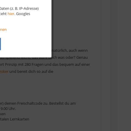
ten (z. B. IP-Adresse)
Aktiv
steht
hier
. Googles
Aktiv
onen
Aktiv
llen Bereichen des Lebens und natürlich, auch wenn
das spielend leicht, das wäre doch was oder? Genau
Aktiv
wort Prinzip mit 280 Fragen und das bequem auf einer
niker
und bereit dich so auf die
r) deinen Freischaltcode zu. Bestellst du am
9.00 Uhr.
cken
gitalen Lernkarten