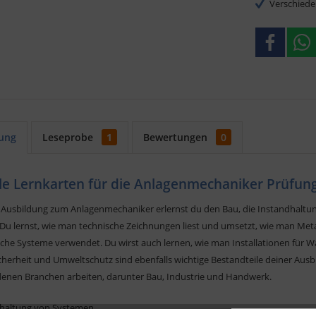
Verschiede
ung
Leseprobe
1
Bewertungen
0
ale Lernkarten für die Anlagenmechaniker Prüfun
r Ausbildung zum Anlagenmechaniker erlernst du den Bau, die Instandhalt
 Du lernst, wie man technische Zeichnungen liest und umsetzt, wie man Me
che Systeme verwendet. Du wirst auch lernen, wie man Installationen für W
cherheit und Umweltschutz sind ebenfalls wichtige Bestandteile deiner Aus
denen Branchen arbeiten, darunter Bau, Industrie und Handwerk.
dhaltung von Systemen