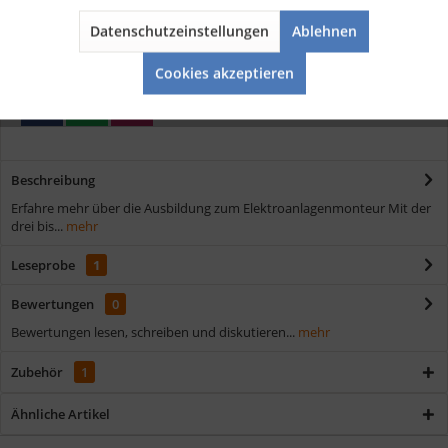
Kostenloser Versand ab € 35,- Bestellwert
Schnelle Lieferung
Datenschutzeinstellungen
Ablehnen
Aktiv
Service
Verschiedene Zahlungsmöglichkeiten
Cookies akzeptieren
Beschreibung
Erfahre mehr über die Ausbildung zum Elektroanlagenmonteur Mit der
drei bis...
mehr
Leseprobe
1
Bewertungen
0
Bewertungen lesen, schreiben und diskutieren...
mehr
Zubehör
1
Ähnliche Artikel