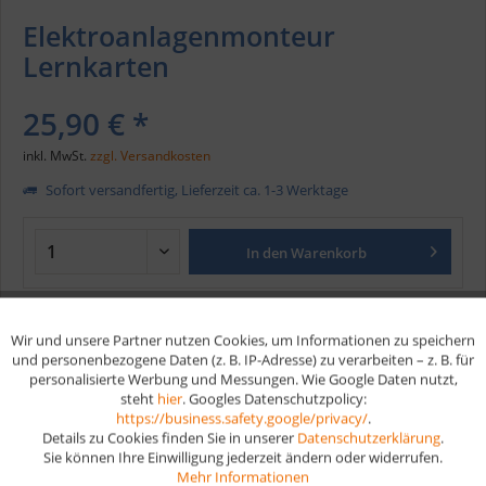
Elektroanlagenmonteur
Lernkarten
25,90 € *
inkl. MwSt.
zzgl. Versandkosten
Sofort versandfertig, Lieferzeit ca. 1-3 Werktage
In den
Warenkorb
Merken
Wir und unsere Partner nutzen Cookies, um Informationen zu speichern
Aktiv
Funktionale
und personenbezogene Daten (z. B. IP-Adresse) zu verarbeiten – z. B. für
Artikel-Nr.:
314
personalisierte Werbung und Messungen. Wie Google Daten nutzt,
EAN
9783961598496
steht
hier
. Googles Datenschutzpolicy:
Aktiv
Marketing
https://business.safety.google/privacy/
.
Details zu Cookies finden Sie in unserer
Datenschutzerklärung
.
Vorteile
Sie können Ihre Einwilligung jederzeit ändern oder widerrufen.
Aktiv
Tracking
Mehr Informationen