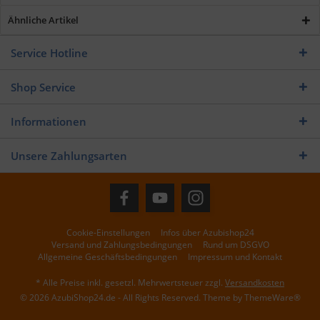
Ähnliche Artikel
Service Hotline
Shop Service
Informationen
Unsere Zahlungsarten
Cookie-Einstellungen
Infos über Azubishop24
Versand und Zahlungsbedingungen
Rund um DSGVO
Allgemeine Geschäftsbedingungen
Impressum und Kontakt
* Alle Preise inkl. gesetzl. Mehrwertsteuer zzgl.
Versandkosten
© 2026 AzubiShop24.de - All Rights Reserved. Theme by
ThemeWare®