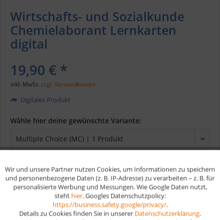
Wirtschafts- und Sozialkunde
Chemielaborant Lernkarten
digital
19,90 € *
inkl. MwSt.
zzgl. Versandkosten
Digitales Produkt
Wähle hier deine gewünschte Variante:
Wir und unsere Partner nutzen Cookies, um Informationen zu speichern
Aktiv
Funktionale
In den
Warenkorb
und personenbezogene Daten (z. B. IP-Adresse) zu verarbeiten – z. B. für
personalisierte Werbung und Messungen. Wie Google Daten nutzt,
steht
hier
. Googles Datenschutzpolicy:
Aktiv
Marketing
https://business.safety.google/privacy/
.
Merken
Details zu Cookies finden Sie in unserer
Datenschutzerklärung
.