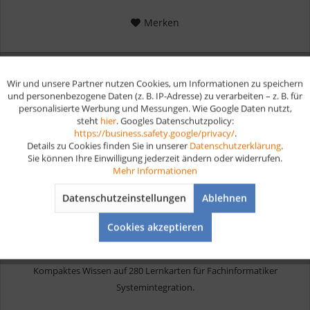
Merken
Wir und unsere Partner nutzen Cookies, um Informationen zu speichern
Aktiv
Funktionale
und personenbezogene Daten (z. B. IP-Adresse) zu verarbeiten – z. B. für
personalisierte Werbung und Messungen. Wie Google Daten nutzt,
steht
hier
. Googles Datenschutzpolicy:
Aktiv
Marketing
https://business.safety.google/privacy/
.
Details zu Cookies finden Sie in unserer
Datenschutzerklärung
.
Sie können Ihre Einwilligung jederzeit ändern oder widerrufen.
Aktiv
Tracking
Mehr Informationen
Datenschutzeinstellungen
Ablehnen
Aktiv
Service
Industriemechaniker Lernkarten digital
Cookies akzeptieren
Kompaktes Wissen auf 280 Lernkarten für Fachinformatiker
Systemintegration.