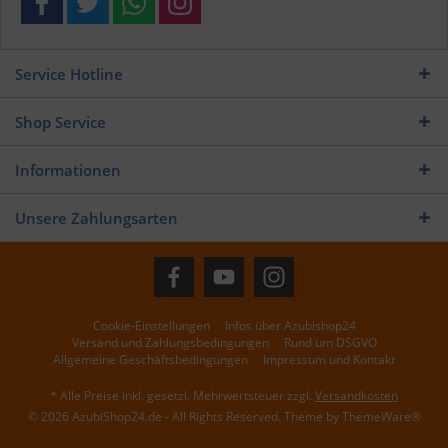
Service Hotline
Shop Service
Informationen
Unsere Zahlungsarten
Cookie-Einstellungen
Infos über Azubishop24
Versand und Zahlungsbedingungen
Rund um DSGVO
Allgemeine Geschäftsbedingungen
Impressum und Kontakt
* Alle Preise inkl. gesetzl. Mehrwertsteuer zzgl.
Versandkosten
© 2026 AzubiShop24.de - All Rights Reserved. Theme by
ThemeWare®